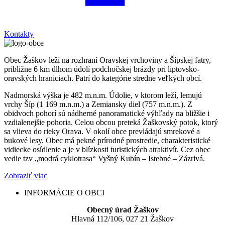
Kontakty
Obec Žaškov leží na rozhraní Oravskej vrchoviny a Šípskej fatry,
približne 6 km dlhom údolí podchočskej brázdy pri liptovsko-
oravských hraniciach. Patrí do kategórie stredne veľkých obcí.
Nadmorská výška je 482 m.n.m. Údolie, v ktorom leží, lemujú
vrchy Šíp (1 169 m.n.m.) a Zemiansky diel (757 m.n.m.). Z
obidvoch pohorí sú nádherné panoramatické výhľady na bližšie i
vzdialenejšie pohoria. Celou obcou preteká Žaškovský potok, ktorý
sa vlieva do rieky Orava. V okolí obce prevládajú smrekové a
bukové lesy. Obec má pekné prírodné prostredie, charakteristické
vidiecke osídlenie a je v blízkosti turistických atraktivít. Cez obec
vedie tzv „modrá cyklotrasa“ Vyšný Kubín – Istebné – Zázrivá.
Zobraziť viac
INFORMÁCIE O OBCI
Obecný úrad Žaškov
Hlavná 112/106, 027 21 Žaškov