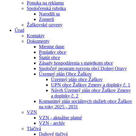
Ponuka na reklamu
Spoločenská rubrika
Narodili sa
Zomreli
Žaškovské ozveny
Úrad
Kontakty
Dokumenty
Miestne dane
Poplatky obce
Štatút obce
Zásady hospodárenia s majetkom obce
Spoločný program rozvoja obcí Dolnej Oravy
Územný plán Obce Žaškov
Územný plán obce Žaškov
UPN obce Žaškov Zmeny a doplnky č. 1
Návrh Územný plán obce Žaškov Zmeny
a doplnky č. 2
Komunitný plán sociálnych služieb obce Žaškov
na roky 2025 - 2031
VZN
VZN - aktuálne platné
VZN - archív
Tlačivá
Daňové tlačivá