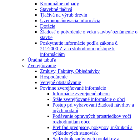
Komunálne odpady
Stavebné tlačivá
Tlačivá na výrub drevín
Územnoplánovacia informácia
Dotácie
Žiadosť o potvrdenie o veku stavby⁄ oznámenie o
stavbe
Poskytnutie informácie podľa zákona č.
211⁄2000 Z.z. o slobodnom prístupe k
informáciám
Úradná tabuľa
Zverejňovanie
Zmluvy, Faktúry, Objednávky
Hospodárenie
Verejné obstarávanie
Povinne zverejňované informácie
Informácie zverejnené obcou
Stále zverejňované informácie o obci
Postup pri vybavovaní žiadostí návrhov a
iných podaní
Podávanie opravných prostriedkov voči
rozhodnutiam obce
Prehľad predpisov, pokynov, inštrukcií a
výkladových stanovísk
Sadzobník správnych poplatkov a