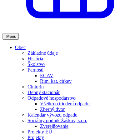
Menu
Obec
Základné údaje
História
Školstvo
Farnosti
ECAV
Rim. kat. cirkev
Cintorín
Denný stacionár
Odpadové hospodárstvo
Všetko o triedení odpadu
Zberný dvor
Kalendár vývozu odpadu
Sociálny podnik Žaškov, s.r.o.
Zverejňovanie
Projekty EÚ
Projekty