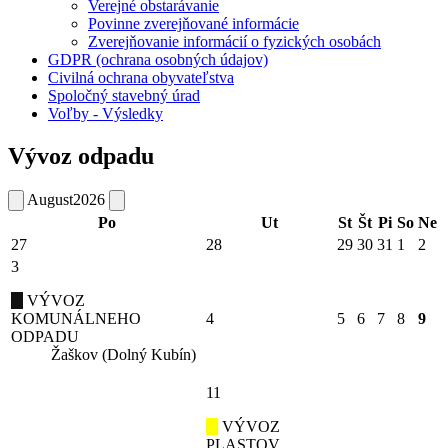
Verejné obstarávanie
Povinne zverejňované informácie
Zverejňovanie informácií o fyzických osobách
GDPR (ochrana osobných údajov)
Civilná ochrana obyvateľstva
Spoločný stavebný úrad
Voľby - Výsledky
Vývoz odpadu
August
2026
Po
Ut
St
Št
Pi
So
Ne
27
28
29
30
31
1
2
3
VÝVOZ
KOMUNÁLNEHO
4
5
6
7
8
9
ODPADU
Žaškov (Dolný Kubín)
11
VÝVOZ
PLASTOV