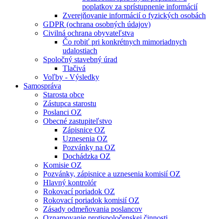
poplatkov za sprístupnenie informácií
Zverejňovanie informácií o fyzických osobách
GDPR (ochrana osobných údajov)
Civilná ochrana obyvateľstva
Čo robiť pri konkrétnych mimoriadnych
udalostiach
Spoločný stavebný úrad
Tlačivá
Voľby - Výsledky
Samospráva
Starosta obce
Zástupca starostu
Poslanci OZ
Obecné zastupiteľstvo
Zápisnice OZ
Uznesenia OZ
Pozvánky na OZ
Dochádzka OZ
Komisie OZ
Pozvánky, zápisnice a uznesenia komisií OZ
Hlavný kontrolór
Rokovací poriadok OZ
Rokovací poriadok komisií OZ
Zásady odmeňovania poslancov
Oznamovanie protispoločenskej činnosti