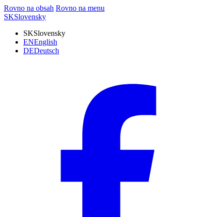
Rovno na obsah
Rovno na menu
SK
Slovensky
SK
Slovensky
EN
English
DE
Deutsch