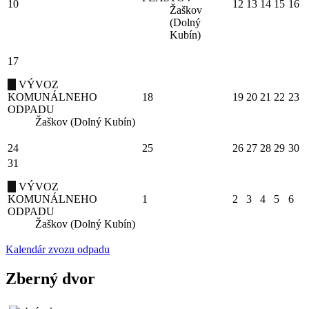
10
12
13
14
15
16
Žaškov
(Dolný
Kubín)
17
VÝVOZ
KOMUNÁLNEHO
18
19
20
21
22
23
ODPADU
Žaškov (Dolný Kubín)
24
25
26
27
28
29
30
31
VÝVOZ
KOMUNÁLNEHO
1
2
3
4
5
6
ODPADU
Žaškov (Dolný Kubín)
Kalendár zvozu odpadu
Zberný dvor