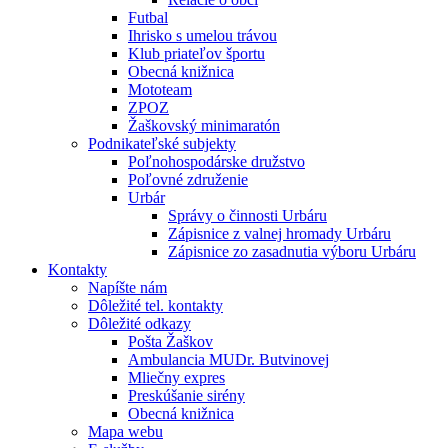
Futbal
Ihrisko s umelou trávou
Klub priateľov športu
Obecná knižnica
Mototeam
ZPOZ
Žaškovský minimaratón
Podnikateľské subjekty
Poľnohospodárske družstvo
Poľovné združenie
Urbár
Správy o činnosti Urbáru
Zápisnice z valnej hromady Urbáru
Zápisnice zo zasadnutia výboru Urbáru
Kontakty
Napíšte nám
Dôležité tel. kontakty
Dôležité odkazy
Pošta Žaškov
Ambulancia MUDr. Butvinovej
Mliečny expres
Preskúšanie sirény
Obecná knižnica
Mapa webu