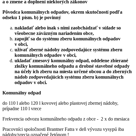
a o zmene a doplnení niektorých zákonov
Pôvodca komunálnych odpadov, okrem skutočností podľa
odseku 1 písm. b) je povinný
nakladať alebo inak s nimi zaobchádzať v súlade so
všeobecne záväzným nariadením obce,
zapojiť sa do systému zberu komunálnych odpadov
v obci,
užívať zberné nádoby zodpovedajúce systému zberu
komunálnych odpadov v obci,
ukladať zmesový komunálny odpad, oddelene zbierané
zložky komunálneho odpadu a drobné stavebné odpady
na účely ich zberu na miesta určené obcou a do zberných
nádob zodpovedajúcich systému zberu komunálnych
odpadov v obci.
Komunálny odpad
do 110 l alebo 120 l kovovej alebo plastovej zbernej nádoby,
prípadne 110 l vrece
Frekvencia odvozu komunálneho odpadu z obce - 2 x do mesiaca
Pracovníci spoločnosti Brantner Fatra v deň vývozu vysypú iba
nádoby/vrecia označené žetónom !