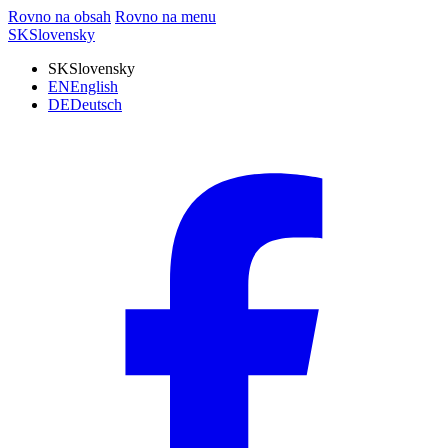
Rovno na obsah
Rovno na menu
SK
Slovensky
SK
Slovensky
EN
English
DE
Deutsch