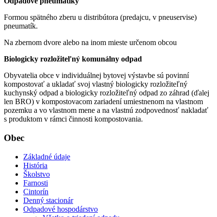
Odpadové pneumatiky
Formou spätného zberu u distribútora (predajcu, v pneuservise)
pneumatík.
Na zbernom dvore alebo na inom mieste určenom obcou
Biologicky rozložiteľný komunálny odpad
Obyvatelia obce v individuálnej bytovej výstavbe sú povinní
kompostovať a ukladať svoj vlastný biologicky rozložiteľný
kuchynský odpad a biologicky rozložiteľný odpad zo záhrad (ďalej
len BRO) v kompostovacom zariadení umiestnenom na vlastnom
pozemku a vo vlastnom mene a na vlastnú zodpovednosť nakladať
s produktom v rámci činnosti kompostovania.
Obec
Základné údaje
História
Školstvo
Farnosti
Cintorín
Denný stacionár
Odpadové hospodárstvo