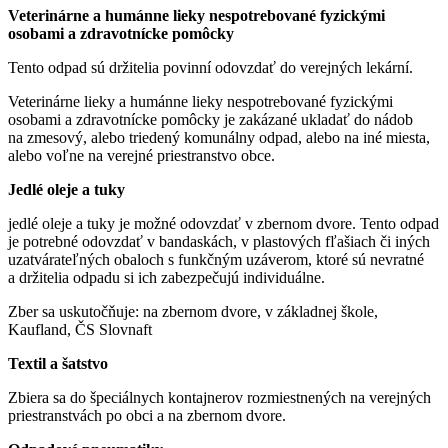
Veterinárne a humánne lieky nespotrebované fyzickými
osobami a zdravotnícke pomôcky
Tento odpad sú držitelia povinní odovzdať do verejných lekární.
Veterinárne lieky a humánne lieky nespotrebované fyzickými
osobami a zdravotnícke pomôcky je zakázané ukladať do nádob
na zmesový, alebo triedený komunálny odpad, alebo na iné miesta,
alebo voľne na verejné priestranstvo obce.
Jedlé oleje a tuky
jedlé oleje a tuky je možné odovzdať v zbernom dvore. Tento odpad
je potrebné odovzdať v bandaskách, v plastových fľašiach či iných
uzatvárateľných obaloch s funkčným uzáverom, ktoré sú nevratné
a držitelia odpadu si ich zabezpečujú individuálne.
Zber sa uskutočňuje: na zbernom dvore, v základnej škole,
Kaufland, ČS Slovnaft
Textil a šatstvo
Zbiera sa do špeciálnych kontajnerov rozmiestnených na verejných
priestranstvách po obci a na zbernom dvore.