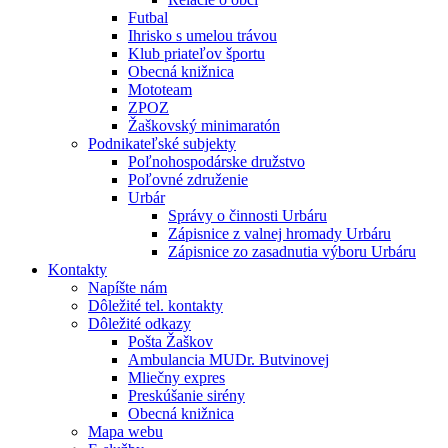
Futbal
Ihrisko s umelou trávou
Klub priateľov športu
Obecná knižnica
Mototeam
ZPOZ
Žaškovský minimaratón
Podnikateľské subjekty
Poľnohospodárske družstvo
Poľovné združenie
Urbár
Správy o činnosti Urbáru
Zápisnice z valnej hromady Urbáru
Zápisnice zo zasadnutia výboru Urbáru
Kontakty
Napíšte nám
Dôležité tel. kontakty
Dôležité odkazy
Pošta Žaškov
Ambulancia MUDr. Butvinovej
Mliečny expres
Preskúšanie sirény
Obecná knižnica
Mapa webu