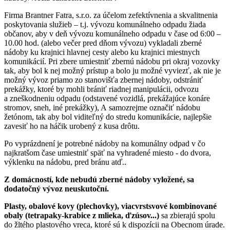
Firma Brantner Fatra, s.r.o. za účelom zefektívnenia a skvalitnenia
poskytovania služieb – t.j. vývozu komunálneho odpadu žiada
občanov, aby v deň vývozu komunálneho odpadu v čase od 6:00 –
10.00 hod. (alebo večer pred dňom vývozu) vykladali zberné
nádoby ku krajnici hlavnej cesty alebo ku krajnici miestnych
komunikácií. Pri zbere umiestniť zbernú nádobu pri okraj vozovky
tak, aby bol k nej možný prístup a bolo ju možné vyviezť, ak nie je
možný vývoz priamo zo stanovišťa zbernej nádoby, odstrániť
prekážky, ktoré by mohli brániť riadnej manipulácii, odvozu
a zneškodneniu odpadu (odstavené vozidlá, prekážajúce konáre
stromov, sneh, iné prekážky), A samozrejme označiť nádobu
žetónom, tak aby bol viditeľný do stredu komunikácie, najlepšie
zavesiť ho na háčik urobený z kusa drôtu.
Po vyprázdnení je potrebné nádoby na komunálny odpad v čo
najkratšom čase umiestniť späť na vyhradené miesto - do dvora,
výklenku na nádobu, pred bránu atď..
Z domácností, kde nebudú zberné nádoby vyložené, sa
dodatočný vývoz neuskutoční.
Plasty, obalové kovy (plechovky), viacvrstsvové kombinované
obaly (tetrapaky-krabice z mlieka, ďzúsov...)
sa zbierajú spolu
do žltého plastového vreca, ktoré sú k dispozícii na Obecnom úrade.