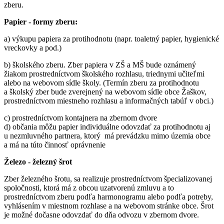
zberu.
Papier - formy zberu:
a) výkupu papiera za protihodnotu (napr. toaletný papier, hygienické
vreckovky a pod.)
b) školského zberu. Zber papiera v ZŠ a MŠ bude oznámený
žiakom prostredníctvom školského rozhlasu, triednymi učiteľmi
alebo na webovom sídle školy. (Termín zberu za protihodnotu
a školský zber bude zverejnený na webovom sídle obce Žaškov,
prostredníctvom miestneho rozhlasu a informačných tabúľ v obci.)
c) prostredníctvom kontajnera na zbernom dvore
d) občania môžu papier individuálne odovzdať za protihodnotu aj
u nezmluvného partnera, ktorý má prevádzku mimo územia obce
a má na túto činnosť oprávnenie
Železo - železný šrot
Zber železného šrotu, sa realizuje prostredníctvom špecializovanej
spoločnosti, ktorá má z obcou uzatvorenú zmluvu a to
prostredníctvom zberu podľa harmonogramu alebo podľa potreby,
vyhlásením v miestnom rozhlase a na webovom stránke obce. Šrot
je možné dočasne odovzdať do dňa odvozu v zbernom dvore.