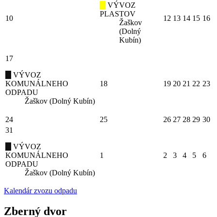
VÝVOZ
PLASTOV
10
12
13
14
15
16
Žaškov
(Dolný
Kubín)
17
VÝVOZ
KOMUNÁLNEHO
18
19
20
21
22
23
ODPADU
Žaškov (Dolný Kubín)
24
25
26
27
28
29
30
31
VÝVOZ
KOMUNÁLNEHO
1
2
3
4
5
6
ODPADU
Žaškov (Dolný Kubín)
Kalendár zvozu odpadu
Zberný dvor