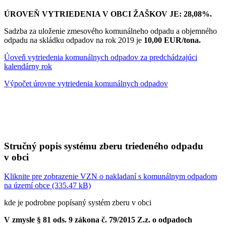
ÚROVEŇ VYTRIEDENIA V OBCI ŽAŠKOV JE: 28,08%.
Sadzba za uloženie zmesového komunálneho odpadu a objemného
odpadu na skládku odpadov na rok 2019 je
10,00 EUR/tona.
Úoveň vytriedenia komunálnych odpadov za predchádzajúci
kalendárny rok
Výpočet úrovne vytriedenia komunálnych odpadov
Stručný popis systému zberu triedeného odpadu
v obci
Kliknite pre zobrazenie VZN o nakladaní s komunálnym odpadom
na území obce (335.47 kB)
kde je podrobne popísaný systém zberu v obci
V zmysle § 81 ods. 9 zákona č. 79/2015 Z.z. o odpadoch