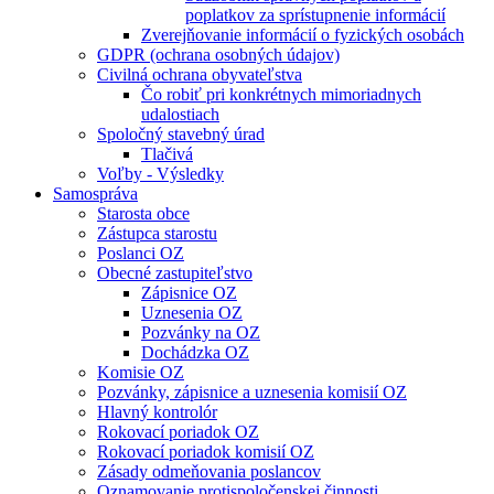
poplatkov za sprístupnenie informácií
Zverejňovanie informácií o fyzických osobách
GDPR (ochrana osobných údajov)
Civilná ochrana obyvateľstva
Čo robiť pri konkrétnych mimoriadnych
udalostiach
Spoločný stavebný úrad
Tlačivá
Voľby - Výsledky
Samospráva
Starosta obce
Zástupca starostu
Poslanci OZ
Obecné zastupiteľstvo
Zápisnice OZ
Uznesenia OZ
Pozvánky na OZ
Dochádzka OZ
Komisie OZ
Pozvánky, zápisnice a uznesenia komisií OZ
Hlavný kontrolór
Rokovací poriadok OZ
Rokovací poriadok komisií OZ
Zásady odmeňovania poslancov
Oznamovanie protispoločenskej činnosti