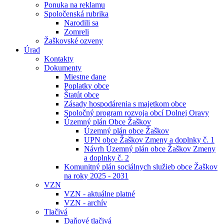
Ponuka na reklamu
Spoločenská rubrika
Narodili sa
Zomreli
Žaškovské ozveny
Úrad
Kontakty
Dokumenty
Miestne dane
Poplatky obce
Štatút obce
Zásady hospodárenia s majetkom obce
Spoločný program rozvoja obcí Dolnej Oravy
Územný plán Obce Žaškov
Územný plán obce Žaškov
UPN obce Žaškov Zmeny a doplnky č. 1
Návrh Územný plán obce Žaškov Zmeny
a doplnky č. 2
Komunitný plán sociálnych služieb obce Žaškov
na roky 2025 - 2031
VZN
VZN - aktuálne platné
VZN - archív
Tlačivá
Daňové tlačivá