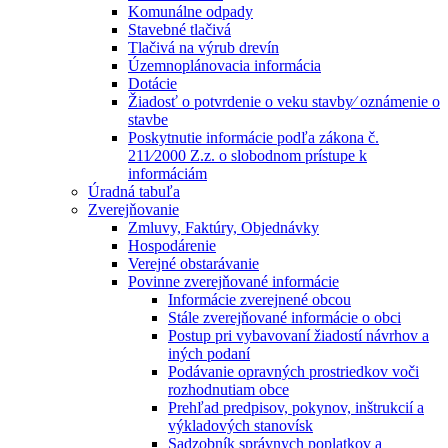
Komunálne odpady
Stavebné tlačivá
Tlačivá na výrub drevín
Územnoplánovacia informácia
Dotácie
Žiadosť o potvrdenie o veku stavby⁄ oznámenie o
stavbe
Poskytnutie informácie podľa zákona č.
211⁄2000 Z.z. o slobodnom prístupe k
informáciám
Úradná tabuľa
Zverejňovanie
Zmluvy, Faktúry, Objednávky
Hospodárenie
Verejné obstarávanie
Povinne zverejňované informácie
Informácie zverejnené obcou
Stále zverejňované informácie o obci
Postup pri vybavovaní žiadostí návrhov a
iných podaní
Podávanie opravných prostriedkov voči
rozhodnutiam obce
Prehľad predpisov, pokynov, inštrukcií a
výkladových stanovísk
Sadzobník správnych poplatkov a