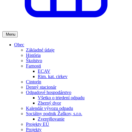
Menu
Obec
Základné údaje
História
Školstvo
Farnosti
ECAV
Rim. kat. cirkev
Cintorín
Denný stacionár
Odpadové hospodárstvo
Všetko o triedení odpadu
Zberný dvor
Kalendár vývozu odpadu
Sociálny podnik Žaškov, s.r.o.
Zverejňovanie
Projekty EÚ
Projekty