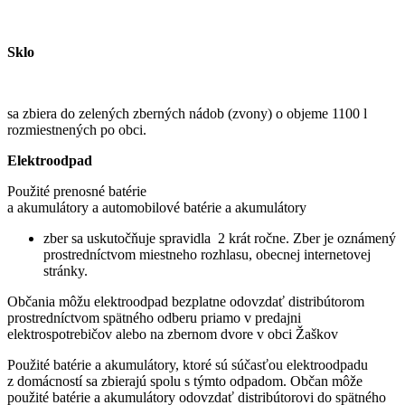
Sklo
sa zbiera do zelených zberných nádob (zvony) o objeme 1100 l
rozmiestnených po obci.
Elektroodpad
Použité prenosné batérie
a akumulátory a automobilové batérie a akumulátory
zber sa uskutočňuje spravidla 2 krát ročne. Zber je oznámený
prostredníctvom miestneho rozhlasu, obecnej internetovej
stránky.
Občania môžu elektroodpad bezplatne odovzdať distribútorom
prostredníctvom spätného odberu priamo v predajni
elektrospotrebičov alebo na zbernom dvore v obci Žaškov
Použité batérie a akumulátory, ktoré sú súčasťou elektroodpadu
z domácností sa zbierajú spolu s týmto odpadom. Občan môže
použité batérie a akumulátory odovzdať distribútorovi do spätného