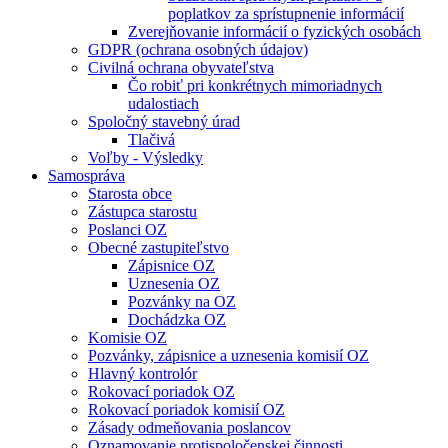
poplatkov za sprístupnenie informácií
Zverejňovanie informácií o fyzických osobách
GDPR (ochrana osobných údajov)
Civilná ochrana obyvateľstva
Čo robiť pri konkrétnych mimoriadnych
udalostiach
Spoločný stavebný úrad
Tlačivá
Voľby - Výsledky
Samospráva
Starosta obce
Zástupca starostu
Poslanci OZ
Obecné zastupiteľstvo
Zápisnice OZ
Uznesenia OZ
Pozvánky na OZ
Dochádzka OZ
Komisie OZ
Pozvánky, zápisnice a uznesenia komisií OZ
Hlavný kontrolór
Rokovací poriadok OZ
Rokovací poriadok komisií OZ
Zásady odmeňovania poslancov
Oznamovanie protispoločenskej činnosti