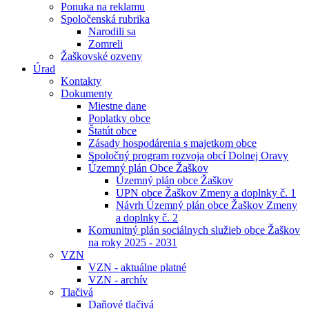
Ponuka na reklamu
Spoločenská rubrika
Narodili sa
Zomreli
Žaškovské ozveny
Úrad
Kontakty
Dokumenty
Miestne dane
Poplatky obce
Štatút obce
Zásady hospodárenia s majetkom obce
Spoločný program rozvoja obcí Dolnej Oravy
Územný plán Obce Žaškov
Územný plán obce Žaškov
UPN obce Žaškov Zmeny a doplnky č. 1
Návrh Územný plán obce Žaškov Zmeny
a doplnky č. 2
Komunitný plán sociálnych služieb obce Žaškov
na roky 2025 - 2031
VZN
VZN - aktuálne platné
VZN - archív
Tlačivá
Daňové tlačivá