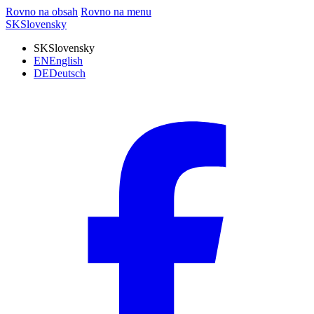
Rovno na obsah
Rovno na menu
SK
Slovensky
SK
Slovensky
EN
English
DE
Deutsch