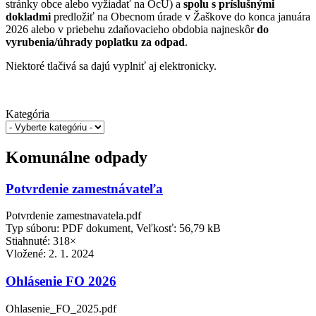
stránky obce alebo vyžiadať na OcU) a
spolu s príslušnými
dokladmi
predložiť na Obecnom úrade v Žaškove do konca januára
2026 alebo v priebehu zdaňovacieho obdobia najneskôr
do
vyrubenia/úhrady poplatku za odpad
.
Niektoré tlačivá sa dajú vyplniť aj elektronicky.
Kategória
Komunálne odpady
Potvrdenie zamestnávateľa
Potvrdenie zamestnavatela.pdf
Typ súboru: PDF dokument, Veľkosť: 56,79 kB
Stiahnuté: 318×
Vložené:
2. 1. 2024
Ohlásenie FO 2026
Ohlasenie_FO_2025.pdf