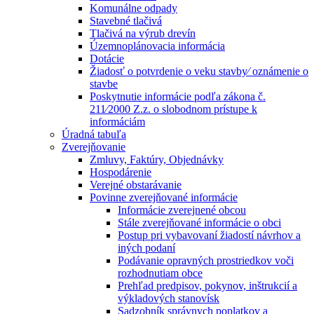
Komunálne odpady
Stavebné tlačivá
Tlačivá na výrub drevín
Územnoplánovacia informácia
Dotácie
Žiadosť o potvrdenie o veku stavby⁄ oznámenie o
stavbe
Poskytnutie informácie podľa zákona č.
211⁄2000 Z.z. o slobodnom prístupe k
informáciám
Úradná tabuľa
Zverejňovanie
Zmluvy, Faktúry, Objednávky
Hospodárenie
Verejné obstarávanie
Povinne zverejňované informácie
Informácie zverejnené obcou
Stále zverejňované informácie o obci
Postup pri vybavovaní žiadostí návrhov a
iných podaní
Podávanie opravných prostriedkov voči
rozhodnutiam obce
Prehľad predpisov, pokynov, inštrukcií a
výkladových stanovísk
Sadzobník správnych poplatkov a