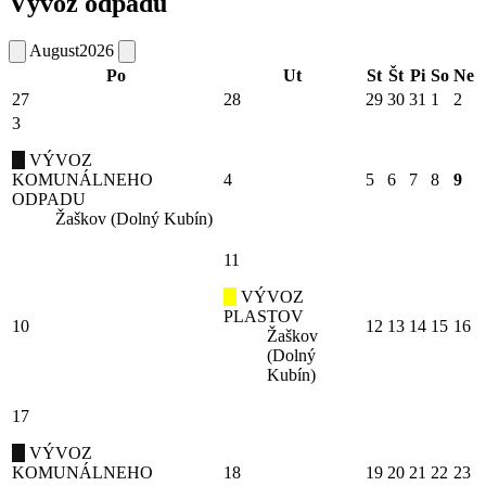
Vývoz odpadu
August
2026
Po
Ut
St
Št
Pi
So
Ne
27
28
29
30
31
1
2
3
VÝVOZ
KOMUNÁLNEHO
4
5
6
7
8
9
ODPADU
Žaškov (Dolný Kubín)
11
VÝVOZ
PLASTOV
10
12
13
14
15
16
Žaškov
(Dolný
Kubín)
17
VÝVOZ
KOMUNÁLNEHO
18
19
20
21
22
23