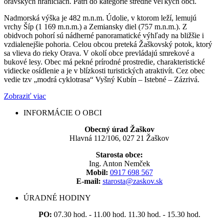
oravských hraniciach. Patrí do kategórie stredne veľkých obcí.
Nadmorská výška je 482 m.n.m. Údolie, v ktorom leží, lemujú
vrchy Šíp (1 169 m.n.m.) a Zemiansky diel (757 m.n.m.). Z
obidvoch pohorí sú nádherné panoramatické výhľady na bližšie i
vzdialenejšie pohoria. Celou obcou preteká Žaškovský potok, ktorý
sa vlieva do rieky Orava. V okolí obce prevládajú smrekové a
bukové lesy. Obec má pekné prírodné prostredie, charakteristické
vidiecke osídlenie a je v blízkosti turistických atraktivít. Cez obec
vedie tzv „modrá cyklotrasa“ Vyšný Kubín – Istebné – Zázrivá.
Zobraziť viac
INFORMÁCIE O OBCI
Obecný úrad Žaškov
Hlavná 112/106, 027 21 Žaškov
Starosta obce:
Ing. Anton Nemček
Mobil:
0917 698 567
E-mail:
starosta@zaskov.sk
ÚRADNÉ HODINY
PO:
07.30 hod. - 11.00 hod. 11.30 hod. - 15.30 hod.