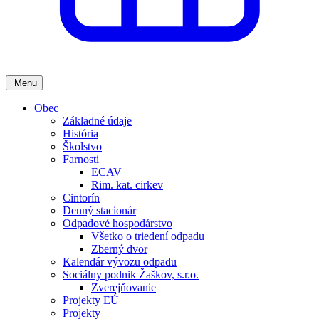
Menu
Obec
Základné údaje
História
Školstvo
Farnosti
ECAV
Rim. kat. cirkev
Cintorín
Denný stacionár
Odpadové hospodárstvo
Všetko o triedení odpadu
Zberný dvor
Kalendár vývozu odpadu
Sociálny podnik Žaškov, s.r.o.
Zverejňovanie
Projekty EÚ
Projekty