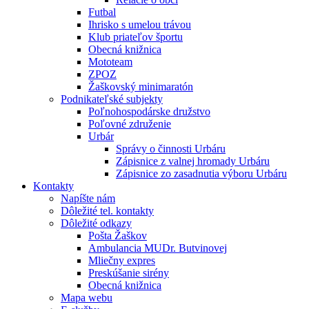
Futbal
Ihrisko s umelou trávou
Klub priateľov športu
Obecná knižnica
Mototeam
ZPOZ
Žaškovský minimaratón
Podnikateľské subjekty
Poľnohospodárske družstvo
Poľovné združenie
Urbár
Správy o činnosti Urbáru
Zápisnice z valnej hromady Urbáru
Zápisnice zo zasadnutia výboru Urbáru
Kontakty
Napíšte nám
Dôležité tel. kontakty
Dôležité odkazy
Pošta Žaškov
Ambulancia MUDr. Butvinovej
Mliečny expres
Preskúšanie sirény
Obecná knižnica
Mapa webu