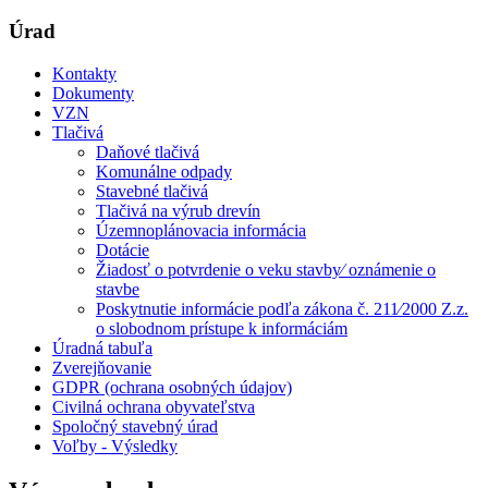
Úrad
Kontakty
Dokumenty
VZN
Tlačivá
Daňové tlačivá
Komunálne odpady
Stavebné tlačivá
Tlačivá na výrub drevín
Územnoplánovacia informácia
Dotácie
Žiadosť o potvrdenie o veku stavby⁄ oznámenie o
stavbe
Poskytnutie informácie podľa zákona č. 211⁄2000 Z.z.
o slobodnom prístupe k informáciám
Úradná tabuľa
Zverejňovanie
GDPR (ochrana osobných údajov)
Civilná ochrana obyvateľstva
Spoločný stavebný úrad
Voľby - Výsledky