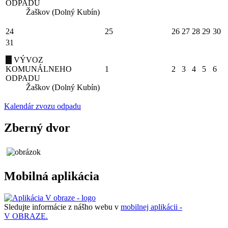
ODPADU
Žaškov (Dolný Kubín)
24
25
26
27
28
29
30
31
VÝVOZ
KOMUNÁLNEHO
1
2
3
4
5
6
ODPADU
Žaškov (Dolný Kubín)
Kalendár zvozu odpadu
Zberný dvor
Mobilná aplikácia
Sledujte informácie z nášho webu v
mobilnej aplikácii -
V OBRAZE.