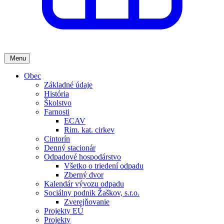
Menu
Obec
Základné údaje
História
Školstvo
Farnosti
ECAV
Rim. kat. cirkev
Cintorín
Denný stacionár
Odpadové hospodárstvo
Všetko o triedení odpadu
Zberný dvor
Kalendár vývozu odpadu
Sociálny podnik Žaškov, s.r.o.
Zverejňovanie
Projekty EÚ
Projekty