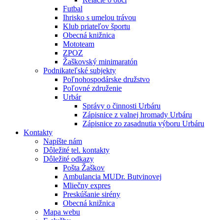
Futbal
Ihrisko s umelou trávou
Klub priateľov športu
Obecná knižnica
Mototeam
ZPOZ
Žaškovský minimaratón
Podnikateľské subjekty
Poľnohospodárske družstvo
Poľovné združenie
Urbár
Správy o činnosti Urbáru
Zápisnice z valnej hromady Urbáru
Zápisnice zo zasadnutia výboru Urbáru
Kontakty
Napíšte nám
Dôležité tel. kontakty
Dôležité odkazy
Pošta Žaškov
Ambulancia MUDr. Butvinovej
Mliečny expres
Preskúšanie sirény
Obecná knižnica
Mapa webu