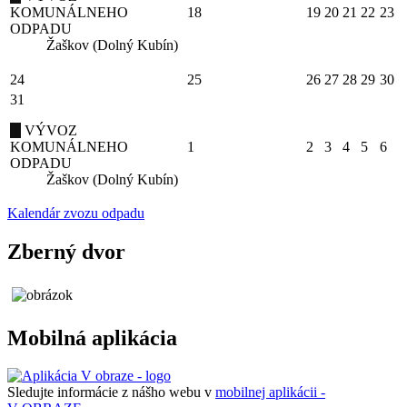
KOMUNÁLNEHO
18
19
20
21
22
23
ODPADU
Žaškov (Dolný Kubín)
24
25
26
27
28
29
30
31
VÝVOZ
KOMUNÁLNEHO
1
2
3
4
5
6
ODPADU
Žaškov (Dolný Kubín)
Kalendár zvozu odpadu
Zberný dvor
Mobilná aplikácia
Sledujte informácie z nášho webu v
mobilnej aplikácii -