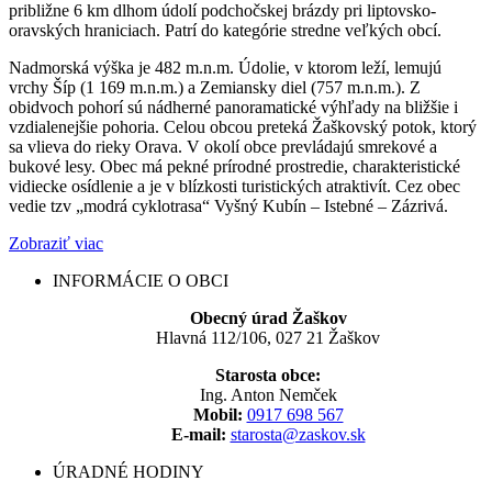
približne 6 km dlhom údolí podchočskej brázdy pri liptovsko-
oravských hraniciach. Patrí do kategórie stredne veľkých obcí.
Nadmorská výška je 482 m.n.m. Údolie, v ktorom leží, lemujú
vrchy Šíp (1 169 m.n.m.) a Zemiansky diel (757 m.n.m.). Z
obidvoch pohorí sú nádherné panoramatické výhľady na bližšie i
vzdialenejšie pohoria. Celou obcou preteká Žaškovský potok, ktorý
sa vlieva do rieky Orava. V okolí obce prevládajú smrekové a
bukové lesy. Obec má pekné prírodné prostredie, charakteristické
vidiecke osídlenie a je v blízkosti turistických atraktivít. Cez obec
vedie tzv „modrá cyklotrasa“ Vyšný Kubín – Istebné – Zázrivá.
Zobraziť viac
INFORMÁCIE O OBCI
Obecný úrad Žaškov
Hlavná 112/106, 027 21 Žaškov
Starosta obce:
Ing. Anton Nemček
Mobil:
0917 698 567
E-mail:
starosta@zaskov.sk
ÚRADNÉ HODINY