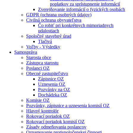
poplatkov za sprístupnenie informácií
Zverejňovanie informácií o fyzických osobách
GDPR (ochrana osobných údajov)
Civilná ochrana obyvateľstva
Čo robiť pri konkrétnych mimoriadnych
udalostiach
Spoločný stavebný úrad
Tlačivá
Voľby - Výsledky
Samospráva
Starosta obce
Zástupca starostu
Poslanci OZ
Obecné zastupiteľstvo
Zápisnice OZ
Uznesenia OZ
Pozvánky na OZ
Dochádzka OZ
Komisie OZ
Pozvánky, zápisnice a uznesenia komisií OZ
Hlavný kontrolór
Rokovací poriadok OZ
Rokovací poriadok komisií OZ
Zásady odmeňovania poslancov
Oznamovanie protispoločenskej činnosti