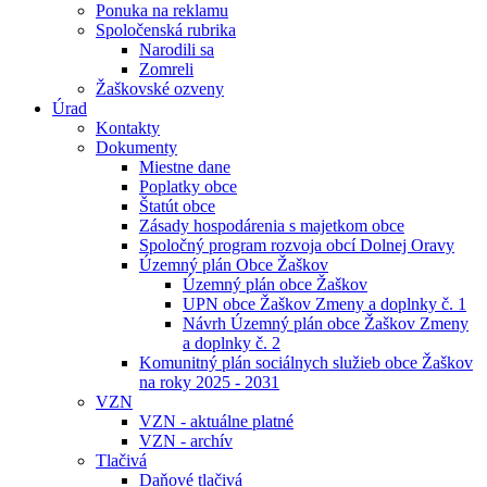
Ponuka na reklamu
Spoločenská rubrika
Narodili sa
Zomreli
Žaškovské ozveny
Úrad
Kontakty
Dokumenty
Miestne dane
Poplatky obce
Štatút obce
Zásady hospodárenia s majetkom obce
Spoločný program rozvoja obcí Dolnej Oravy
Územný plán Obce Žaškov
Územný plán obce Žaškov
UPN obce Žaškov Zmeny a doplnky č. 1
Návrh Územný plán obce Žaškov Zmeny
a doplnky č. 2
Komunitný plán sociálnych služieb obce Žaškov
na roky 2025 - 2031
VZN
VZN - aktuálne platné
VZN - archív
Tlačivá
Daňové tlačivá