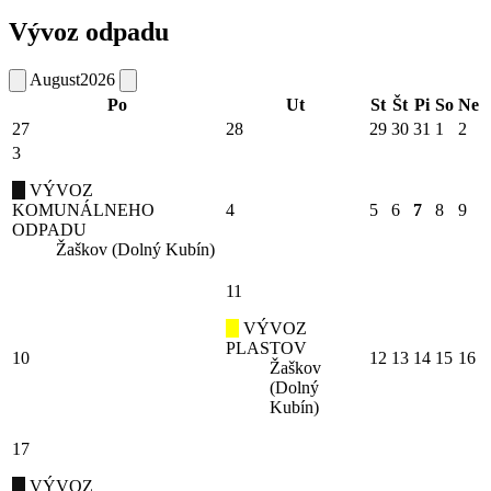
Vývoz odpadu
August
2026
Po
Ut
St
Št
Pi
So
Ne
27
28
29
30
31
1
2
3
VÝVOZ
KOMUNÁLNEHO
4
5
6
7
8
9
ODPADU
Žaškov (Dolný Kubín)
11
VÝVOZ
PLASTOV
10
12
13
14
15
16
Žaškov
(Dolný
Kubín)
17
VÝVOZ