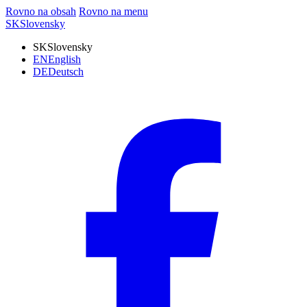
Rovno na obsah
Rovno na menu
SK
Slovensky
SK
Slovensky
EN
English
DE
Deutsch