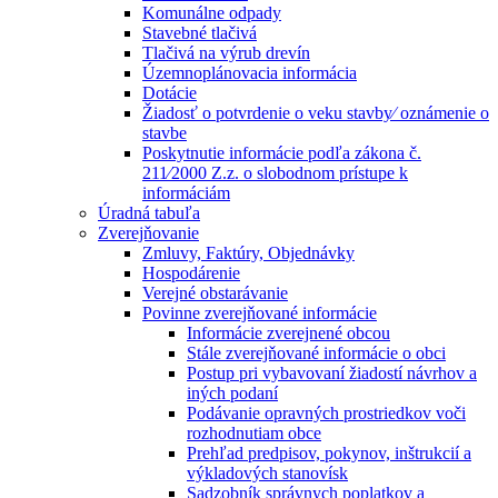
Komunálne odpady
Stavebné tlačivá
Tlačivá na výrub drevín
Územnoplánovacia informácia
Dotácie
Žiadosť o potvrdenie o veku stavby⁄ oznámenie o
stavbe
Poskytnutie informácie podľa zákona č.
211⁄2000 Z.z. o slobodnom prístupe k
informáciám
Úradná tabuľa
Zverejňovanie
Zmluvy, Faktúry, Objednávky
Hospodárenie
Verejné obstarávanie
Povinne zverejňované informácie
Informácie zverejnené obcou
Stále zverejňované informácie o obci
Postup pri vybavovaní žiadostí návrhov a
iných podaní
Podávanie opravných prostriedkov voči
rozhodnutiam obce
Prehľad predpisov, pokynov, inštrukcií a
výkladových stanovísk
Sadzobník správnych poplatkov a