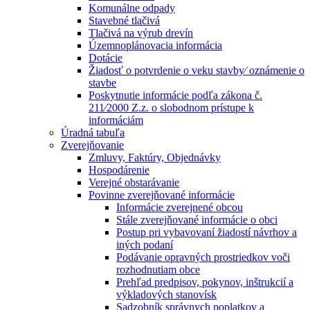
Komunálne odpady
Stavebné tlačivá
Tlačivá na výrub drevín
Územnoplánovacia informácia
Dotácie
Žiadosť o potvrdenie o veku stavby⁄ oznámenie o
stavbe
Poskytnutie informácie podľa zákona č.
211⁄2000 Z.z. o slobodnom prístupe k
informáciám
Úradná tabuľa
Zverejňovanie
Zmluvy, Faktúry, Objednávky
Hospodárenie
Verejné obstarávanie
Povinne zverejňované informácie
Informácie zverejnené obcou
Stále zverejňované informácie o obci
Postup pri vybavovaní žiadostí návrhov a
iných podaní
Podávanie opravných prostriedkov voči
rozhodnutiam obce
Prehľad predpisov, pokynov, inštrukcií a
výkladových stanovísk
Sadzobník správnych poplatkov a