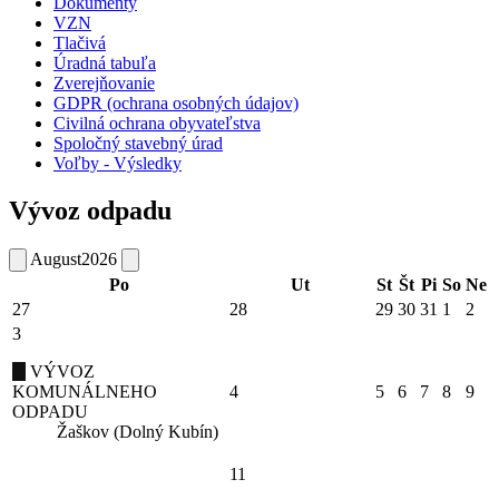
Dokumenty
VZN
Tlačivá
Úradná tabuľa
Zverejňovanie
GDPR (ochrana osobných údajov)
Civilná ochrana obyvateľstva
Spoločný stavebný úrad
Voľby - Výsledky
Vývoz odpadu
August
2026
Po
Ut
St
Št
Pi
So
Ne
27
28
29
30
31
1
2
3
VÝVOZ
KOMUNÁLNEHO
4
5
6
7
8
9
ODPADU
Žaškov (Dolný Kubín)
11