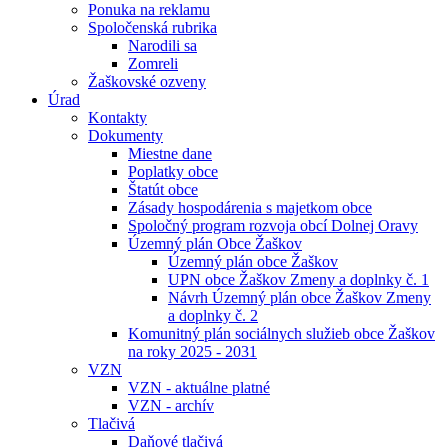
Ponuka na reklamu
Spoločenská rubrika
Narodili sa
Zomreli
Žaškovské ozveny
Úrad
Kontakty
Dokumenty
Miestne dane
Poplatky obce
Štatút obce
Zásady hospodárenia s majetkom obce
Spoločný program rozvoja obcí Dolnej Oravy
Územný plán Obce Žaškov
Územný plán obce Žaškov
UPN obce Žaškov Zmeny a doplnky č. 1
Návrh Územný plán obce Žaškov Zmeny
a doplnky č. 2
Komunitný plán sociálnych služieb obce Žaškov
na roky 2025 - 2031
VZN
VZN - aktuálne platné
VZN - archív
Tlačivá
Daňové tlačivá