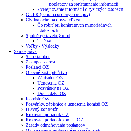
poplatkov za sprístupnenie informácií
Zverejňovanie informácií o fyzických osobách
GDPR (ochrana osobných údajov)
Civilná ochrana obyvateľstva
Čo robiť pri konkrétnych mimoriadnych
udalostiach
Spoločný stavebný úrad
Tlačivá
Voľby - Výsledky
Samospráva
Starosta obce
Zástupca starostu
Poslanci OZ
Obecné zastupiteľstvo
Zápisnice OZ
Uznesenia OZ
Pozvánky na OZ
Dochádzka OZ
Komisie OZ
Pozvánky, zápisnice a uznesenia komisií OZ
Hlavný kontrolór
Rokovací poriadok OZ
Rokovací poriadok komisií OZ
Zásady odmeňovania poslancov
Oznamovanie protispoločenskej činnosti