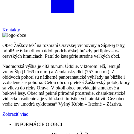
Kontakty
Obec Žaškov leží na rozhraní Oravskej vrchoviny a Šípskej fatry,
približne 6 km dlhom údolí podchočskej brázdy pri liptovsko-
oravských hraniciach. Patrí do kategórie stredne veľkých obcí.
Nadmorská výška je 482 m.n.m. Údolie, v ktorom leží, lemujú
vrchy Šíp (1 169 m.n.m.) a Zemiansky diel (757 m.n.m.). Z
obidvoch pohorí sú nádherné panoramatické výhľady na bližšie i
vzdialenejšie pohoria. Celou obcou preteká Žaškovský potok, ktorý
sa vlieva do rieky Orava. V okolí obce prevládajú smrekové a
bukové lesy. Obec má pekné prírodné prostredie, charakteristické
vidiecke osídlenie a je v blízkosti turistických atraktivít. Cez obec
vedie tzv „modrá cyklotrasa“ Vyšný Kubín – Istebné – Zázrivá.
Zobraziť viac
INFORMÁCIE O OBCI