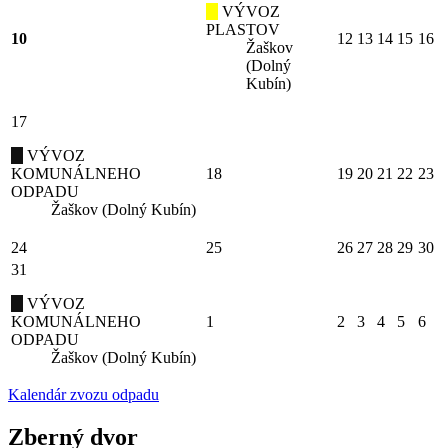
VÝVOZ
PLASTOV
10
12
13
14
15
16
Žaškov
(Dolný
Kubín)
17
VÝVOZ
KOMUNÁLNEHO
18
19
20
21
22
23
ODPADU
Žaškov (Dolný Kubín)
24
25
26
27
28
29
30
31
VÝVOZ
KOMUNÁLNEHO
1
2
3
4
5
6
ODPADU
Žaškov (Dolný Kubín)
Kalendár zvozu odpadu
Zberný dvor