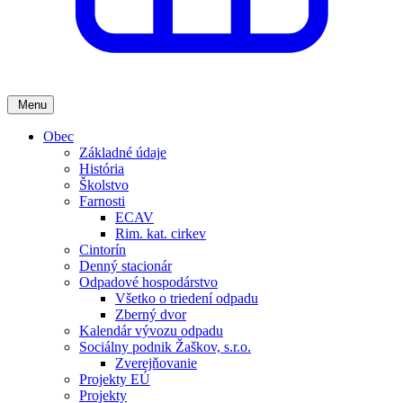
Menu
Obec
Základné údaje
História
Školstvo
Farnosti
ECAV
Rim. kat. cirkev
Cintorín
Denný stacionár
Odpadové hospodárstvo
Všetko o triedení odpadu
Zberný dvor
Kalendár vývozu odpadu
Sociálny podnik Žaškov, s.r.o.
Zverejňovanie
Projekty EÚ
Projekty