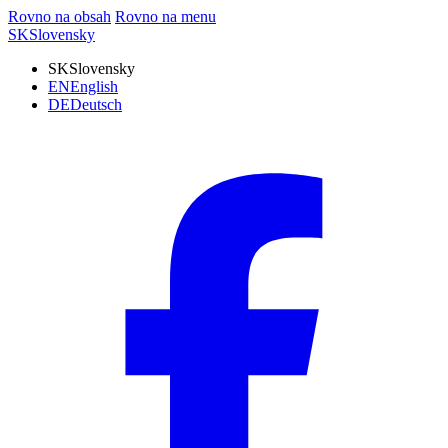
Rovno na obsah
Rovno na menu
SK
Slovensky
SK
Slovensky
EN
English
DE
Deutsch