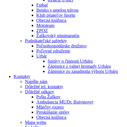
Futbal
Ihrisko s umelou trávou
Klub priateľov športu
Obecná knižnica
Mototeam
ZPOZ
Žaškovský minimaratón
Podnikateľské subjekty
Poľnohospodárske družstvo
Poľovné združenie
Urbár
Správy o činnosti Urbáru
Zápisnice z valnej hromady Urbáru
Zápisnice zo zasadnutia výboru Urbáru
Kontakty
Napíšte nám
Dôležité tel. kontakty
Dôležité odkazy
Pošta Žaškov
Ambulancia MUDr. Butvinovej
Mliečny expres
Preskúšanie sirény
Obecná knižnica
Mapa webu