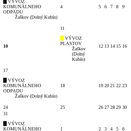
VÝVOZ
KOMUNÁLNEHO
4
5
6
7
8
9
ODPADU
Žaškov (Dolný Kubín)
11
VÝVOZ
PLASTOV
10
12
13
14
15
16
Žaškov
(Dolný
Kubín)
17
VÝVOZ
KOMUNÁLNEHO
18
19
20
21
22
23
ODPADU
Žaškov (Dolný Kubín)
24
25
26
27
28
29
30
31
VÝVOZ
KOMUNÁLNEHO
1
2
3
4
5
6