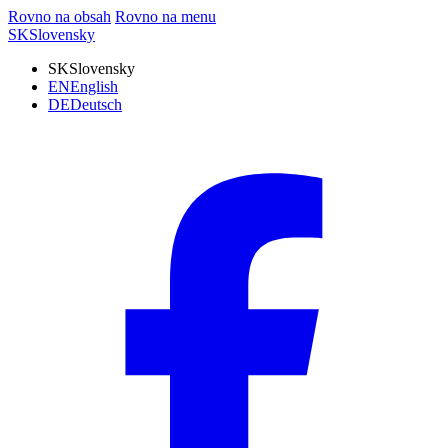
Rovno na obsah
Rovno na menu
SK
Slovensky
SK
Slovensky
EN
English
DE
Deutsch