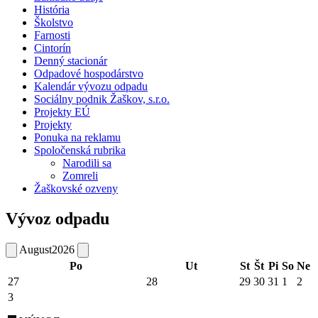
História
Školstvo
Farnosti
Cintorín
Denný stacionár
Odpadové hospodárstvo
Kalendár vývozu odpadu
Sociálny podnik Žaškov, s.r.o.
Projekty EÚ
Projekty
Ponuka na reklamu
Spoločenská rubrika
Narodili sa
Zomreli
Žaškovské ozveny
Vývoz odpadu
August
2026
Po
Ut
St
Št
Pi
So
Ne
27
28
29
30
31
1
2
3