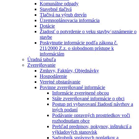
Komunálne odpady
Stavebné tlačivá
Tlačivá na výrub drevín
Územnoplánovacia informácia
Dotácie
Žiadosť o potvrdenie o veku stavby⁄ oznámenie o
stavbe
Poskytnutie informácie podľa zákona č.
211⁄2000 Z.z. o slobodnom prístupe k
informáciám
Úradná tabuľa
Zverejňovanie
Zmluvy, Faktúry, Objednávky
Hospodárenie
Verejné obstarávanie
Povinne zverejňované informácie
Informácie zverejnené obcou
Stále zverejňované informácie o obci
Postup pri vybavovaní žiadostí návrhov a
iných podaní
Podávanie opravných prostriedkov voči
rozhodnutiam obce
Prehľad predpisov, pokynov, inštrukcií a
výkladových stanovísk
Sadzobník správnych poplatkov a