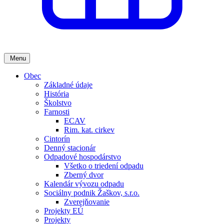
Menu
Obec
Základné údaje
História
Školstvo
Farnosti
ECAV
Rim. kat. cirkev
Cintorín
Denný stacionár
Odpadové hospodárstvo
Všetko o triedení odpadu
Zberný dvor
Kalendár vývozu odpadu
Sociálny podnik Žaškov, s.r.o.
Zverejňovanie
Projekty EÚ
Projekty