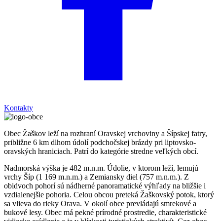
Kontakty
Obec Žaškov leží na rozhraní Oravskej vrchoviny a Šípskej fatry,
približne 6 km dlhom údolí podchočskej brázdy pri liptovsko-
oravských hraniciach. Patrí do kategórie stredne veľkých obcí.
Nadmorská výška je 482 m.n.m. Údolie, v ktorom leží, lemujú
vrchy Šíp (1 169 m.n.m.) a Zemiansky diel (757 m.n.m.). Z
obidvoch pohorí sú nádherné panoramatické výhľady na bližšie i
vzdialenejšie pohoria. Celou obcou preteká Žaškovský potok, ktorý
sa vlieva do rieky Orava. V okolí obce prevládajú smrekové a
bukové lesy. Obec má pekné prírodné prostredie, charakteristické