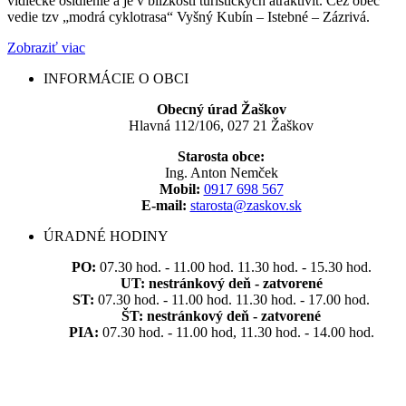
vidiecke osídlenie a je v blízkosti turistických atraktivít. Cez obec
vedie tzv „modrá cyklotrasa“ Vyšný Kubín – Istebné – Zázrivá.
Zobraziť viac
INFORMÁCIE O OBCI
Obecný úrad Žaškov
Hlavná 112/106, 027 21 Žaškov
Starosta obce:
Ing. Anton Nemček
Mobil:
0917 698 567
E-mail:
starosta@zaskov.sk
ÚRADNÉ HODINY
PO:
07.30 hod. - 11.00 hod. 11.30 hod. - 15.30 hod.
UT:
nestránkový deň - zatvorené
ST:
07.30 hod. - 11.00 hod. 11.30 hod. - 17.00 hod.
ŠT:
nestránkový deň - zatvorené
PIA:
07.30 hod. - 11.00 hod, 11.30 hod. - 14.00 hod.