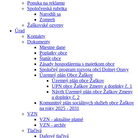
Ponuka na reklamu
Spoločenská rubrika
Narodili sa
Zomreli
Žaškovské ozveny
Úrad
Kontakty
Dokumenty
Miestne dane
Poplatky obce
Štatút obce
Zásady hospodárenia s majetkom obce
Spoločný program rozvoja obcí Dolnej Oravy
Územný plán Obce Žaškov
Územný plán obce Žaškov
UPN obce Žaškov Zmeny a doplnky č. 1
Návrh Územný plán obce Žaškov Zmeny
a doplnky č. 2
Komunitný plán sociálnych služieb obce Žaškov
na roky 2025 - 2031
VZN
VZN - aktuálne platné
VZN - archív
Tlačivá
Daňové tlačivá