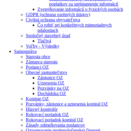
poplatkov za sprístupnenie informácií
Zverejňovanie informácií o fyzických osobách
GDPR (ochrana osobných údajov)
Civilná ochrana obyvateľstva
Čo robiť pri konkrétnych mimoriadnych
udalostiach
Spoločný stavebný úrad
Tlačivá
Voľby - Výsledky
Samospráva
Starosta obce
Zástupca starostu
Poslanci OZ
Obecné zastupiteľstvo
Zápisnice OZ
Uznesenia OZ
Pozvánky na OZ
Dochádzka OZ
Komisie OZ
Pozvánky, zápisnice a uznesenia komisií OZ
Hlavný kontrolór
Rokovací poriadok OZ
Rokovací poriadok komisií OZ
Zásady odmeňovania poslancov
Oznamovanie protispoločenskej činnosti