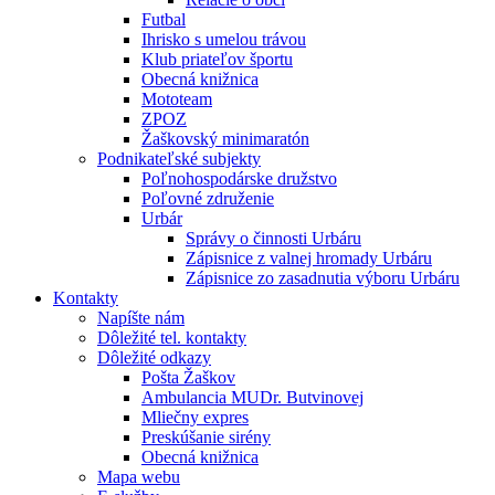
Futbal
Ihrisko s umelou trávou
Klub priateľov športu
Obecná knižnica
Mototeam
ZPOZ
Žaškovský minimaratón
Podnikateľské subjekty
Poľnohospodárske družstvo
Poľovné združenie
Urbár
Správy o činnosti Urbáru
Zápisnice z valnej hromady Urbáru
Zápisnice zo zasadnutia výboru Urbáru
Kontakty
Napíšte nám
Dôležité tel. kontakty
Dôležité odkazy
Pošta Žaškov
Ambulancia MUDr. Butvinovej
Mliečny expres
Preskúšanie sirény
Obecná knižnica
Mapa webu