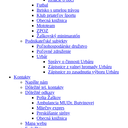
Futbal
Ihrisko s umelou trávou
Klub priateľov športu
Obecná knižnica
Mototeam
ZPOZ
Žaškovský minimaratón
Podnikateľské subjekty
Poľnohospodárske družstvo
Poľovné združenie
Urbár
Správy o činnosti Urbáru
Zápisnice z valnej hromady Urbáru
Zápisnice zo zasadnutia výboru Urbáru
Kontakty
Napíšte nám
Dôležité tel. kontakty
Dôležité odkazy
Pošta Žaškov
Ambulancia MUDr. Butvinovej
Mliečny expres
Preskúšanie sirény
Obecná knižnica
Mapa webu