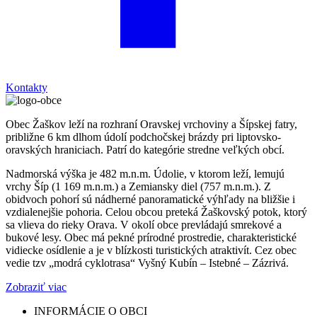
Kontakty
Obec Žaškov leží na rozhraní Oravskej vrchoviny a Šípskej fatry,
približne 6 km dlhom údolí podchočskej brázdy pri liptovsko-
oravských hraniciach. Patrí do kategórie stredne veľkých obcí.
Nadmorská výška je 482 m.n.m. Údolie, v ktorom leží, lemujú
vrchy Šíp (1 169 m.n.m.) a Zemiansky diel (757 m.n.m.). Z
obidvoch pohorí sú nádherné panoramatické výhľady na bližšie i
vzdialenejšie pohoria. Celou obcou preteká Žaškovský potok, ktorý
sa vlieva do rieky Orava. V okolí obce prevládajú smrekové a
bukové lesy. Obec má pekné prírodné prostredie, charakteristické
vidiecke osídlenie a je v blízkosti turistických atraktivít. Cez obec
vedie tzv „modrá cyklotrasa“ Vyšný Kubín – Istebné – Zázrivá.
Zobraziť viac
INFORMÁCIE O OBCI