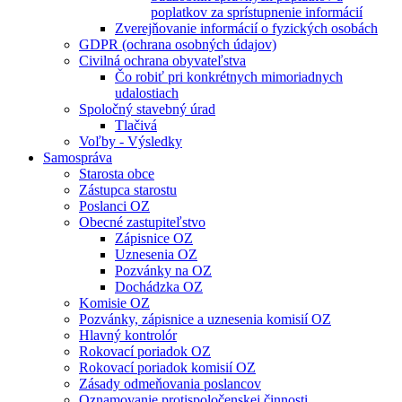
poplatkov za sprístupnenie informácií
Zverejňovanie informácií o fyzických osobách
GDPR (ochrana osobných údajov)
Civilná ochrana obyvateľstva
Čo robiť pri konkrétnych mimoriadnych
udalostiach
Spoločný stavebný úrad
Tlačivá
Voľby - Výsledky
Samospráva
Starosta obce
Zástupca starostu
Poslanci OZ
Obecné zastupiteľstvo
Zápisnice OZ
Uznesenia OZ
Pozvánky na OZ
Dochádzka OZ
Komisie OZ
Pozvánky, zápisnice a uznesenia komisií OZ
Hlavný kontrolór
Rokovací poriadok OZ
Rokovací poriadok komisií OZ
Zásady odmeňovania poslancov
Oznamovanie protispoločenskej činnosti