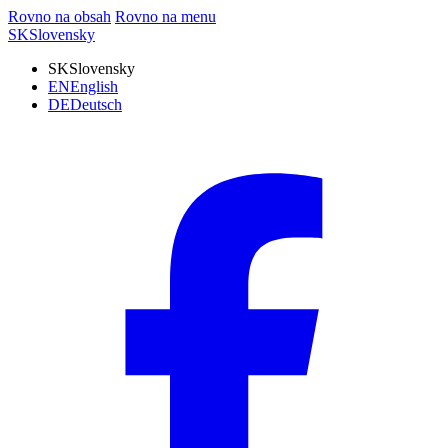
Rovno na obsah
Rovno na menu
SK
Slovensky
SK
Slovensky
EN
English
DE
Deutsch