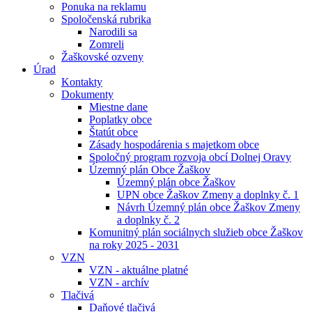
Ponuka na reklamu
Spoločenská rubrika
Narodili sa
Zomreli
Žaškovské ozveny
Úrad
Kontakty
Dokumenty
Miestne dane
Poplatky obce
Štatút obce
Zásady hospodárenia s majetkom obce
Spoločný program rozvoja obcí Dolnej Oravy
Územný plán Obce Žaškov
Územný plán obce Žaškov
UPN obce Žaškov Zmeny a doplnky č. 1
Návrh Územný plán obce Žaškov Zmeny
a doplnky č. 2
Komunitný plán sociálnych služieb obce Žaškov
na roky 2025 - 2031
VZN
VZN - aktuálne platné
VZN - archív
Tlačivá
Daňové tlačivá