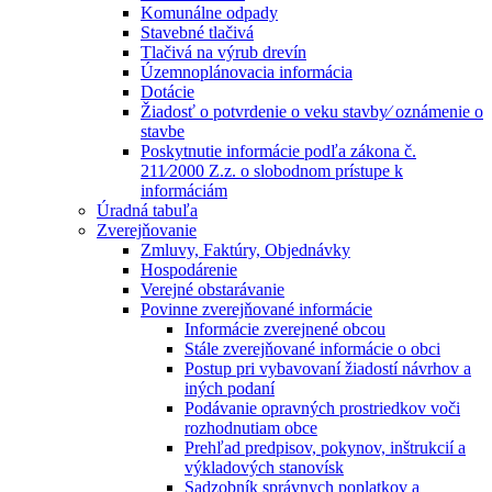
Komunálne odpady
Stavebné tlačivá
Tlačivá na výrub drevín
Územnoplánovacia informácia
Dotácie
Žiadosť o potvrdenie o veku stavby⁄ oznámenie o
stavbe
Poskytnutie informácie podľa zákona č.
211⁄2000 Z.z. o slobodnom prístupe k
informáciám
Úradná tabuľa
Zverejňovanie
Zmluvy, Faktúry, Objednávky
Hospodárenie
Verejné obstarávanie
Povinne zverejňované informácie
Informácie zverejnené obcou
Stále zverejňované informácie o obci
Postup pri vybavovaní žiadostí návrhov a
iných podaní
Podávanie opravných prostriedkov voči
rozhodnutiam obce
Prehľad predpisov, pokynov, inštrukcií a
výkladových stanovísk
Sadzobník správnych poplatkov a