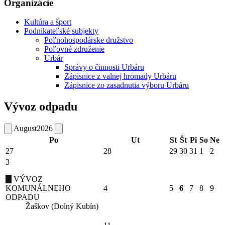
Organizácie
Kultúra a šport
Podnikateľské subjekty
Poľnohospodárske družstvo
Poľovné združenie
Urbár
Správy o činnosti Urbáru
Zápisnice z valnej hromady Urbáru
Zápisnice zo zasadnutia výboru Urbáru
Vývoz odpadu
August
2026
Po
Ut
St
Št
Pi
So
Ne
27
28
29
30
31
1
2
3
VÝVOZ
KOMUNÁLNEHO
4
5
6
7
8
9
ODPADU
Žaškov (Dolný Kubín)