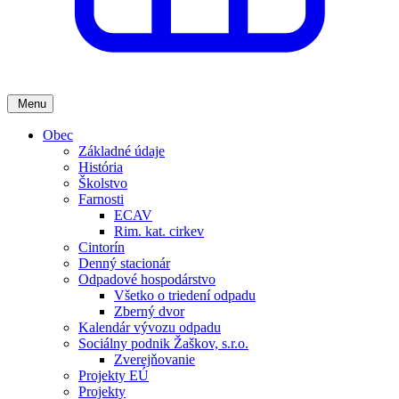
Menu
Obec
Základné údaje
História
Školstvo
Farnosti
ECAV
Rim. kat. cirkev
Cintorín
Denný stacionár
Odpadové hospodárstvo
Všetko o triedení odpadu
Zberný dvor
Kalendár vývozu odpadu
Sociálny podnik Žaškov, s.r.o.
Zverejňovanie
Projekty EÚ
Projekty