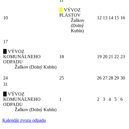
11
VÝVOZ
PLASTOV
10
12
13
14
15
16
Žaškov
(Dolný
Kubín)
17
VÝVOZ
KOMUNÁLNEHO
18
19
20
21
22
23
ODPADU
Žaškov (Dolný Kubín)
24
25
26
27
28
29
30
31
VÝVOZ
KOMUNÁLNEHO
1
2
3
4
5
6
ODPADU
Žaškov (Dolný Kubín)
Kalendár zvozu odpadu