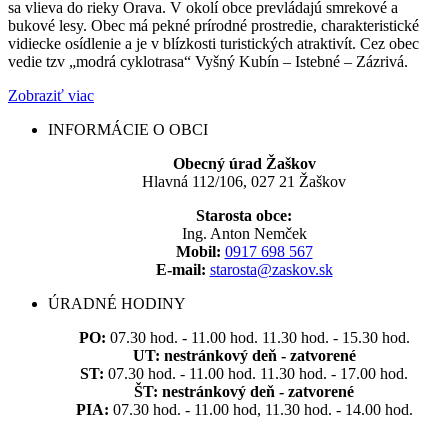
sa vlieva do rieky Orava. V okolí obce prevládajú smrekové a
bukové lesy. Obec má pekné prírodné prostredie, charakteristické
vidiecke osídlenie a je v blízkosti turistických atraktivít. Cez obec
vedie tzv „modrá cyklotrasa“ Vyšný Kubín – Istebné – Zázrivá.
Zobraziť viac
INFORMÁCIE O OBCI
Obecný úrad Žaškov
Hlavná 112/106, 027 21 Žaškov
Starosta obce:
Ing. Anton Nemček
Mobil:
0917 698 567
E-mail:
starosta@zaskov.sk
ÚRADNÉ HODINY
PO:
07.30 hod. - 11.00 hod. 11.30 hod. - 15.30 hod.
UT:
nestránkový deň - zatvorené
ST:
07.30 hod. - 11.00 hod. 11.30 hod. - 17.00 hod.
ŠT:
nestránkový deň - zatvorené
PIA:
07.30 hod. - 11.00 hod, 11.30 hod. - 14.00 hod.