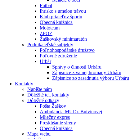
Futbal
Ihrisko s umelou trávou
Klub priateľov športu
Obecná knižnica
Mototeam
ZPOZ
Žaškovský minimaratón
Podnikateľské subjekty
Poľnohospodárske družstvo
Poľovné združenie
Urbár
Správy o činnosti Urbáru
Zápisnice z valnej hromady Urbáru
Zápisnice zo zasadnutia výboru Urbáru
Kontakty
Napíšte nám
Dôležité tel. kontakty
Dôležité odkazy
Pošta Žaškov
Ambulancia MUDr. Butvinovej
Mliečny expres
Preskúšanie sirény
Obecná knižnica
Mapa webu