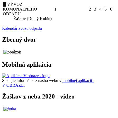
VÝVOZ
KOMUNÁLNEHO
1
2
3
4
5
6
ODPADU
Žaškov (Dolný Kubín)
Kalendár zvozu odpadu
Zberný dvor
Mobilná aplikácia
Sledujte informácie z nášho webu v
mobilnej aplikácii -
V OBRAZE.
Žaškov z neba 2020 - video