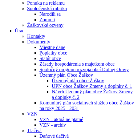
Ponuka na reklamu
Spoločenská rubrika
Narodili sa
Zomreli
Žaškovské ozveny
Úrad
Kontakty
Dokumenty
Miestne dane
Poplatky obce
Štatút obce
Zásady hospodárenia s majetkom obce
Spoločný program rozvoja obcí Dolnej Oravy
Územný plán Obce Žaškov
Územný plán obce Žaškov
UPN obce Žaškov Zmeny a doplnky č. 1
Návrh Územný plán obce Žaškov Zmeny
a doplnky č. 2
Komunitný plán sociálnych služieb obce Žaškov
na roky 2025 - 2031
VZN
VZN - aktuálne platné
VZN - archív
Tlačivá
Daňové tlačivá