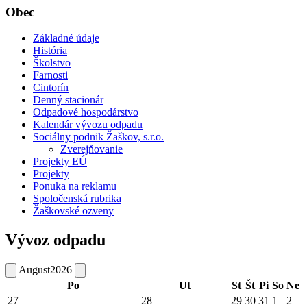
Obec
Základné údaje
História
Školstvo
Farnosti
Cintorín
Denný stacionár
Odpadové hospodárstvo
Kalendár vývozu odpadu
Sociálny podnik Žaškov, s.r.o.
Zverejňovanie
Projekty EÚ
Projekty
Ponuka na reklamu
Spoločenská rubrika
Žaškovské ozveny
Vývoz odpadu
August
2026
Po
Ut
St
Št
Pi
So
Ne
27
28
29
30
31
1
2