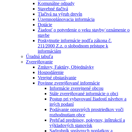
Komunálne odpady
Stavebné tlačivá
Tlačivá na výrub drevín
Územnoplánovacia informácia
Dotácie
Žiadosť o potvrdenie o veku stavby⁄ oznámenie o
stavbe
Poskytnutie informácie podľa zákona č.
211⁄2000 Z.z. o slobodnom prístupe k
informáciám
Úradná tabuľa
Zverejňovanie
Zmluvy, Faktúry, Objednávky
Hospodárenie
Verejné obstarávanie
Povinne zverejňované informácie
Informácie zverejnené obcou
Stále zverejňované informácie o obci
Postup pri vybavovaní žiadostí návrhov a
iných podaní
Podávanie opravných prostriedkov voči
rozhodnutiam obce
Prehľad predpisov, pokynov, inštrukcií a
výkladových stanovísk
Sadzobník správnych poplatkov a