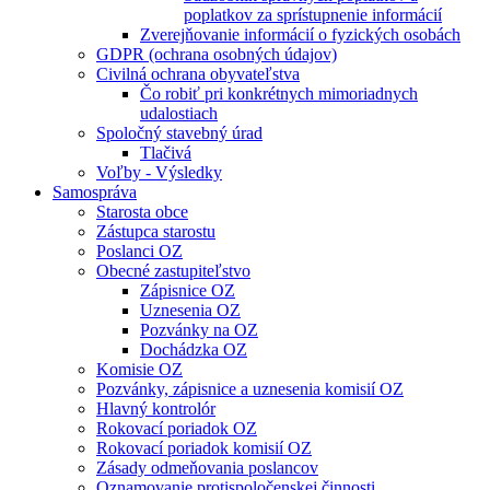
poplatkov za sprístupnenie informácií
Zverejňovanie informácií o fyzických osobách
GDPR (ochrana osobných údajov)
Civilná ochrana obyvateľstva
Čo robiť pri konkrétnych mimoriadnych
udalostiach
Spoločný stavebný úrad
Tlačivá
Voľby - Výsledky
Samospráva
Starosta obce
Zástupca starostu
Poslanci OZ
Obecné zastupiteľstvo
Zápisnice OZ
Uznesenia OZ
Pozvánky na OZ
Dochádzka OZ
Komisie OZ
Pozvánky, zápisnice a uznesenia komisií OZ
Hlavný kontrolór
Rokovací poriadok OZ
Rokovací poriadok komisií OZ
Zásady odmeňovania poslancov
Oznamovanie protispoločenskej činnosti