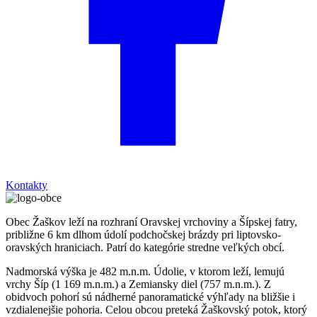
Kontakty
Obec Žaškov leží na rozhraní Oravskej vrchoviny a Šípskej fatry,
približne 6 km dlhom údolí podchočskej brázdy pri liptovsko-
oravských hraniciach. Patrí do kategórie stredne veľkých obcí.
Nadmorská výška je 482 m.n.m. Údolie, v ktorom leží, lemujú
vrchy Šíp (1 169 m.n.m.) a Zemiansky diel (757 m.n.m.). Z
obidvoch pohorí sú nádherné panoramatické výhľady na bližšie i
vzdialenejšie pohoria. Celou obcou preteká Žaškovský potok, ktorý