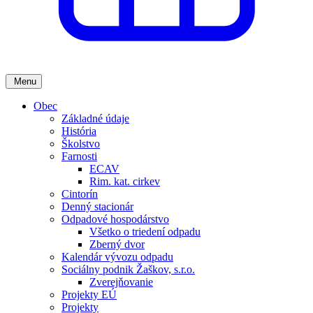
Menu
Obec
Základné údaje
História
Školstvo
Farnosti
ECAV
Rim. kat. cirkev
Cintorín
Denný stacionár
Odpadové hospodárstvo
Všetko o triedení odpadu
Zberný dvor
Kalendár vývozu odpadu
Sociálny podnik Žaškov, s.r.o.
Zverejňovanie
Projekty EÚ
Projekty