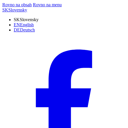
Rovno na obsah
Rovno na menu
SK
Slovensky
SK
Slovensky
EN
English
DE
Deutsch