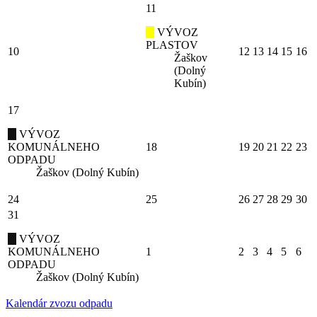
11
VÝVOZ
PLASTOV
10
12
13
14
15
16
Žaškov
(Dolný
Kubín)
17
VÝVOZ
KOMUNÁLNEHO
18
19
20
21
22
23
ODPADU
Žaškov (Dolný Kubín)
24
25
26
27
28
29
30
31
VÝVOZ
KOMUNÁLNEHO
1
2
3
4
5
6
ODPADU
Žaškov (Dolný Kubín)
Kalendár zvozu odpadu