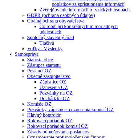
poplatkov za sprístupnenie informácií
Zverejňovanie informácií o fyzických osobách
GDPR (ochrana osobných údajov)
Civilná ochrana obyvateľstva
Čo robiť pri konkrétnych mimoriadnych
udalostiach
Spoločný stavebný úrad
Tlačivá
Voľby - Výsledky
Samospráva
Starosta obce
Zástupca starostu
Poslanci OZ
Obecné zastupiteľstvo
Zápisnice OZ
Uznesenia OZ
Pozvánky na OZ
Dochádzka OZ
Komisie OZ
Pozvánky, zápisnice a uznesenia komisií OZ
Hlavný kontrolór
Rokovací poriadok OZ
Rokovací poriadok komisií OZ
Zásady odmeňovania poslancov
Oznamovanie protispoločenskej činnosti