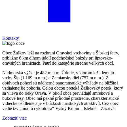
Kontakty
Obec Žaškov leží na rozhraní Oravskej vrchoviny a Šípskej fatry,
približne 6 km dlhom údolí podchočskej brázdy pri liptovsko-
oravských hraniciach. Patrí do kategórie stredne veľkých obcí.
Nadmorská výška je 482 m.n.m. Údolie, v ktorom leží, lemujú
vrchy Šíp (1 169 m.n.m.) a Zemiansky diel (757 m.n.m.). Z
obidvoch pohorí sú nádherné panoramatické výhľady na bližšie i
vzdialenejšie pohoria. Celou obcou preteká Žaškovský potok, ktorý
sa vlieva do rieky Orava. V okolí obce prevládajú smrekové a
bukové lesy. Obec má pekné prírodné prostredie, charakteristické
vidiecke osídlenie a je v blízkosti turistických atraktivít. Cez obec
vedie tzv „modrá cyklotrasa“ Vyšný Kubín – Istebné – Zázrivá.
Zobraziť viac