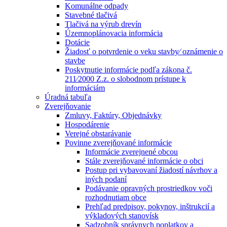
Komunálne odpady
Stavebné tlačivá
Tlačivá na výrub drevín
Územnoplánovacia informácia
Dotácie
Žiadosť o potvrdenie o veku stavby⁄ oznámenie o
stavbe
Poskytnutie informácie podľa zákona č.
211⁄2000 Z.z. o slobodnom prístupe k
informáciám
Úradná tabuľa
Zverejňovanie
Zmluvy, Faktúry, Objednávky
Hospodárenie
Verejné obstarávanie
Povinne zverejňované informácie
Informácie zverejnené obcou
Stále zverejňované informácie o obci
Postup pri vybavovaní žiadostí návrhov a
iných podaní
Podávanie opravných prostriedkov voči
rozhodnutiam obce
Prehľad predpisov, pokynov, inštrukcií a
výkladových stanovísk
Sadzobník správnych poplatkov a