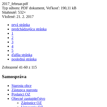
2017_februar.pdf
Typ súboru: PDF dokument, Veľkosť: 190,11 kB
Stiahnuté: 532×
Vložené:
21. 2. 2017
prvá stránka
predchádzajúca stránka
1
2
3
4
5
ďalšia stránka
posledná stránka
Zobrazené
41
-
60
z 115
Samospráva
Starosta obce
Zástupca starostu
Poslanci OZ
Obecné zastupiteľstvo
Zápisnice OZ