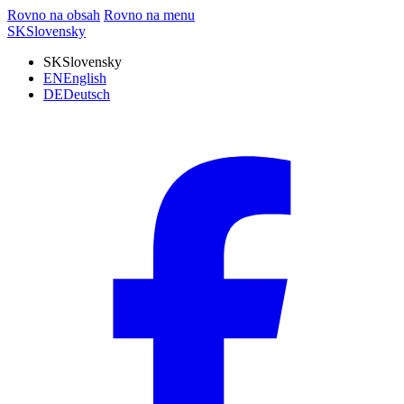
Rovno na obsah
Rovno na menu
SK
Slovensky
SK
Slovensky
EN
English
DE
Deutsch