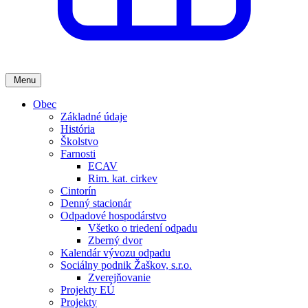
Menu
Obec
Základné údaje
História
Školstvo
Farnosti
ECAV
Rim. kat. cirkev
Cintorín
Denný stacionár
Odpadové hospodárstvo
Všetko o triedení odpadu
Zberný dvor
Kalendár vývozu odpadu
Sociálny podnik Žaškov, s.r.o.
Zverejňovanie
Projekty EÚ
Projekty