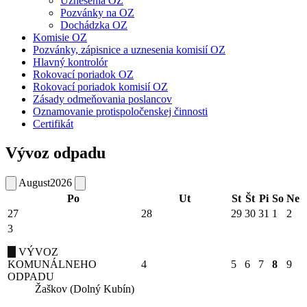
Uznesenia OZ
Pozvánky na OZ
Dochádzka OZ
Komisie OZ
Pozvánky, zápisnice a uznesenia komisií OZ
Hlavný kontrolór
Rokovací poriadok OZ
Rokovací poriadok komisií OZ
Zásady odmeňovania poslancov
Oznamovanie protispoločenskej činnosti
Certifikát
Vývoz odpadu
August
2026
Po
Ut
St
Št
Pi
So
Ne
27
28
29
30
31
1
2
3
VÝVOZ
KOMUNÁLNEHO
4
5
6
7
8
9
ODPADU
Žaškov (Dolný Kubín)