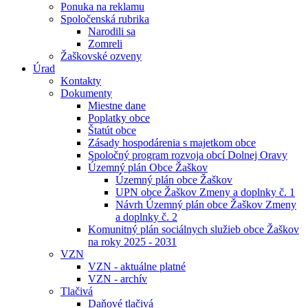
Ponuka na reklamu
Spoločenská rubrika
Narodili sa
Zomreli
Žaškovské ozveny
Úrad
Kontakty
Dokumenty
Miestne dane
Poplatky obce
Štatút obce
Zásady hospodárenia s majetkom obce
Spoločný program rozvoja obcí Dolnej Oravy
Územný plán Obce Žaškov
Územný plán obce Žaškov
UPN obce Žaškov Zmeny a doplnky č. 1
Návrh Územný plán obce Žaškov Zmeny
a doplnky č. 2
Komunitný plán sociálnych služieb obce Žaškov
na roky 2025 - 2031
VZN
VZN - aktuálne platné
VZN - archív
Tlačivá
Daňové tlačivá