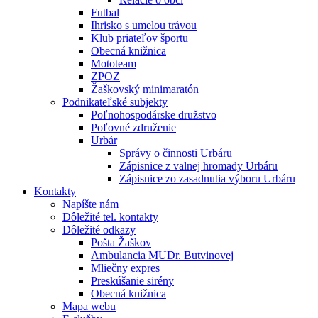
Futbal
Ihrisko s umelou trávou
Klub priateľov športu
Obecná knižnica
Mototeam
ZPOZ
Žaškovský minimaratón
Podnikateľské subjekty
Poľnohospodárske družstvo
Poľovné združenie
Urbár
Správy o činnosti Urbáru
Zápisnice z valnej hromady Urbáru
Zápisnice zo zasadnutia výboru Urbáru
Kontakty
Napíšte nám
Dôležité tel. kontakty
Dôležité odkazy
Pošta Žaškov
Ambulancia MUDr. Butvinovej
Mliečny expres
Preskúšanie sirény
Obecná knižnica
Mapa webu