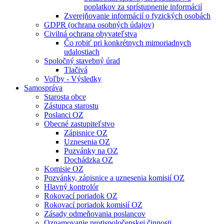
poplatkov za sprístupnenie informácií
Zverejňovanie informácií o fyzických osobách
GDPR (ochrana osobných údajov)
Civilná ochrana obyvateľstva
Čo robiť pri konkrétnych mimoriadnych
udalostiach
Spoločný stavebný úrad
Tlačivá
Voľby - Výsledky
Samospráva
Starosta obce
Zástupca starostu
Poslanci OZ
Obecné zastupiteľstvo
Zápisnice OZ
Uznesenia OZ
Pozvánky na OZ
Dochádzka OZ
Komisie OZ
Pozvánky, zápisnice a uznesenia komisií OZ
Hlavný kontrolór
Rokovací poriadok OZ
Rokovací poriadok komisií OZ
Zásady odmeňovania poslancov
Oznamovanie protispoločenskej činnosti