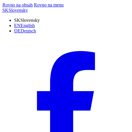
Rovno na obsah
Rovno na menu
SK
Slovensky
SK
Slovensky
EN
English
DE
Deutsch