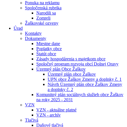
Ponuka na reklamu
Spoločenská rubrika
Narodili sa
Zomreli
Žaškovské ozveny
Úrad
Kontakty
Dokumenty
Miestne dane
Poplatky obce
Štatút obce
Zásady hospodárenia s majetkom obce
Spoločný program rozvoja obcí Dolnej Oravy
Územný plán Obce Žaškov
Územný plán obce Žaškov
UPN obce Žaškov Zmeny a doplnky č. 1
Návrh Územný plán obce Žaškov Zmeny
a doplnky č. 2
Komunitný plán sociálnych služieb obce Žaškov
na roky 2025 - 2031
VZN
VZN - aktuálne platné
VZN - archív
Tlačivá
Daňové tlačivá