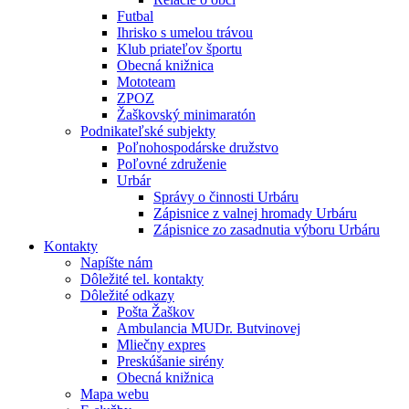
Futbal
Ihrisko s umelou trávou
Klub priateľov športu
Obecná knižnica
Mototeam
ZPOZ
Žaškovský minimaratón
Podnikateľské subjekty
Poľnohospodárske družstvo
Poľovné združenie
Urbár
Správy o činnosti Urbáru
Zápisnice z valnej hromady Urbáru
Zápisnice zo zasadnutia výboru Urbáru
Kontakty
Napíšte nám
Dôležité tel. kontakty
Dôležité odkazy
Pošta Žaškov
Ambulancia MUDr. Butvinovej
Mliečny expres
Preskúšanie sirény
Obecná knižnica
Mapa webu