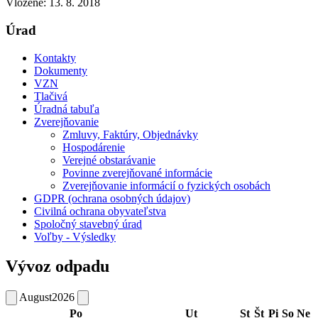
Vložené:
13. 8. 2018
Úrad
Kontakty
Dokumenty
VZN
Tlačivá
Úradná tabuľa
Zverejňovanie
Zmluvy, Faktúry, Objednávky
Hospodárenie
Verejné obstarávanie
Povinne zverejňované informácie
Zverejňovanie informácií o fyzických osobách
GDPR (ochrana osobných údajov)
Civilná ochrana obyvateľstva
Spoločný stavebný úrad
Voľby - Výsledky
Vývoz odpadu
August
2026
Po
Ut
St
Št
Pi
So
Ne