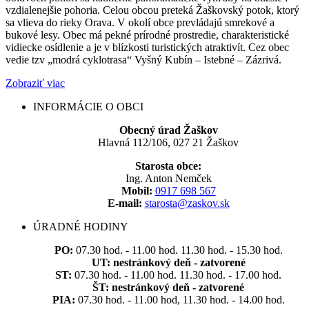
vzdialenejšie pohoria. Celou obcou preteká Žaškovský potok, ktorý
sa vlieva do rieky Orava. V okolí obce prevládajú smrekové a
bukové lesy. Obec má pekné prírodné prostredie, charakteristické
vidiecke osídlenie a je v blízkosti turistických atraktivít. Cez obec
vedie tzv „modrá cyklotrasa“ Vyšný Kubín – Istebné – Zázrivá.
Zobraziť viac
INFORMÁCIE O OBCI
Obecný úrad Žaškov
Hlavná 112/106, 027 21 Žaškov
Starosta obce:
Ing. Anton Nemček
Mobil:
0917 698 567
E-mail:
starosta@zaskov.sk
ÚRADNÉ HODINY
PO:
07.30 hod. - 11.00 hod. 11.30 hod. - 15.30 hod.
UT:
nestránkový deň - zatvorené
ST:
07.30 hod. - 11.00 hod. 11.30 hod. - 17.00 hod.
ŠT:
nestránkový deň - zatvorené
PIA:
07.30 hod. - 11.00 hod, 11.30 hod. - 14.00 hod.