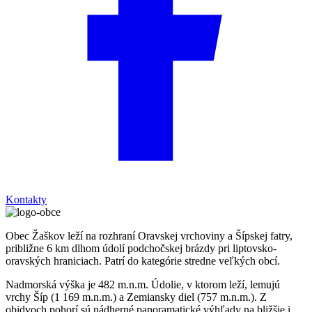
Kontakty
Obec Žaškov leží na rozhraní Oravskej vrchoviny a Šípskej fatry,
približne 6 km dlhom údolí podchočskej brázdy pri liptovsko-
oravských hraniciach. Patrí do kategórie stredne veľkých obcí.
Nadmorská výška je 482 m.n.m. Údolie, v ktorom leží, lemujú
vrchy Šíp (1 169 m.n.m.) a Zemiansky diel (757 m.n.m.). Z
obidvoch pohorí sú nádherné panoramatické výhľady na bližšie i