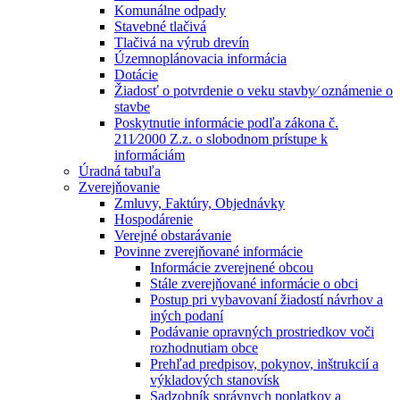
Komunálne odpady
Stavebné tlačivá
Tlačivá na výrub drevín
Územnoplánovacia informácia
Dotácie
Žiadosť o potvrdenie o veku stavby⁄ oznámenie o
stavbe
Poskytnutie informácie podľa zákona č.
211⁄2000 Z.z. o slobodnom prístupe k
informáciám
Úradná tabuľa
Zverejňovanie
Zmluvy, Faktúry, Objednávky
Hospodárenie
Verejné obstarávanie
Povinne zverejňované informácie
Informácie zverejnené obcou
Stále zverejňované informácie o obci
Postup pri vybavovaní žiadostí návrhov a
iných podaní
Podávanie opravných prostriedkov voči
rozhodnutiam obce
Prehľad predpisov, pokynov, inštrukcií a
výkladových stanovísk
Sadzobník správnych poplatkov a