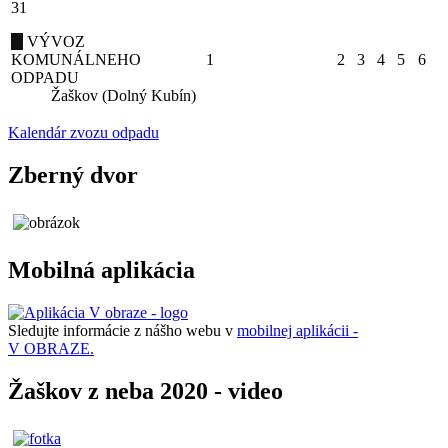
31
VÝVOZ
KOMUNÁLNEHO
1
2
3
4
5
6
ODPADU
Žaškov (Dolný Kubín)
Kalendár zvozu odpadu
Zberný dvor
Mobilná aplikácia
Sledujte informácie z nášho webu v
mobilnej aplikácii -
V OBRAZE.
Žaškov z neba 2020 - video