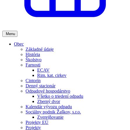
Menu
Obec
Základné údaje
História
Školstvo
Farnosti
ECAV
Rim. kat. cirkev
Cintorín
Denný stacionár
Odpadové hospodárstvo
Všetko o triedení odpadu
Zberný dvor
Kalendár vývozu odpadu
Sociálny podnik Žaškov, s.r.o.
Zverejňovanie
Projekty EÚ
Projekty