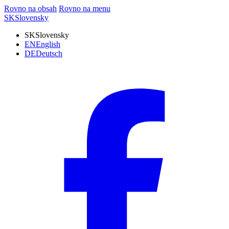
Rovno na obsah
Rovno na menu
SK
Slovensky
SK
Slovensky
EN
English
DE
Deutsch