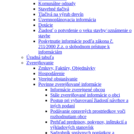
Komunálne odpady
Stavebné tlačivá
Tlačivá na výrub drevín
Územnoplánovacia informácia
Dotácie
Žiadosť o potvrdenie o veku stavby⁄ oznámenie o
stavbe
Poskytnutie informácie podľa zákona č.
211⁄2000 Z.z. o slobodnom prístupe k
informáciám
Úradná tabuľa
Zverejňovanie
Zmluvy, Faktúry, Objednávky
Hospodárenie
Verejné obstarávanie
Povinne zverejňované informácie
Informácie zverejnené obcou
Stále zverejňované informácie o obci
Postup pri vybavovaní žiadostí návrhov a
iných podaní
Podávanie opravných prostriedkov voči
rozhodnutiam obce
Prehľad predpisov, pokynov, inštrukcií a
výkladových stanovísk
Sadzobník správnych poplatkov a