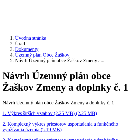
Úvodná stránka
Úrad
Dokumenty
Územný plán Obce Žaškov
Návrh Územný plán obce Žaškov Zmeny a...
Návrh Územný plán obce
Žaškov Zmeny a doplnky č. 1
Návrh Územný plán obce Žaškov Zmeny a doplnky č. 1
1. Výkres širších vztahov (2.25 MB) (2.25 MB)
2. Komplexný výkres priestorov usporiadania a funkčného
využívania územia (5.19 MB)