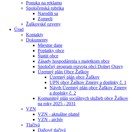
Ponuka na reklamu
Spoločenská rubrika
Narodili sa
Zomreli
Žaškovské ozveny
Úrad
Kontakty
Dokumenty
Miestne dane
Poplatky obce
Štatút obce
Zásady hospodárenia s majetkom obce
Spoločný program rozvoja obcí Dolnej Oravy
Územný plán Obce Žaškov
Územný plán obce Žaškov
UPN obce Žaškov Zmeny a doplnky č. 1
Návrh Územný plán obce Žaškov Zmeny
a doplnky č. 2
Komunitný plán sociálnych služieb obce Žaškov
na roky 2025 - 2031
VZN
VZN - aktuálne platné
VZN - archív
Tlačivá
Daňové tlačivá