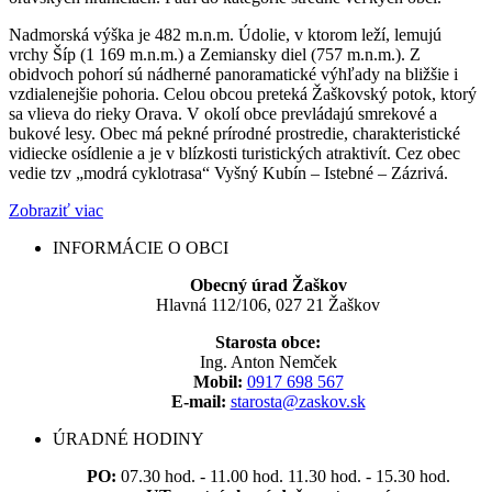
Nadmorská výška je 482 m.n.m. Údolie, v ktorom leží, lemujú
vrchy Šíp (1 169 m.n.m.) a Zemiansky diel (757 m.n.m.). Z
obidvoch pohorí sú nádherné panoramatické výhľady na bližšie i
vzdialenejšie pohoria. Celou obcou preteká Žaškovský potok, ktorý
sa vlieva do rieky Orava. V okolí obce prevládajú smrekové a
bukové lesy. Obec má pekné prírodné prostredie, charakteristické
vidiecke osídlenie a je v blízkosti turistických atraktivít. Cez obec
vedie tzv „modrá cyklotrasa“ Vyšný Kubín – Istebné – Zázrivá.
Zobraziť viac
INFORMÁCIE O OBCI
Obecný úrad Žaškov
Hlavná 112/106, 027 21 Žaškov
Starosta obce:
Ing. Anton Nemček
Mobil:
0917 698 567
E-mail:
starosta@zaskov.sk
ÚRADNÉ HODINY
PO:
07.30 hod. - 11.00 hod. 11.30 hod. - 15.30 hod.