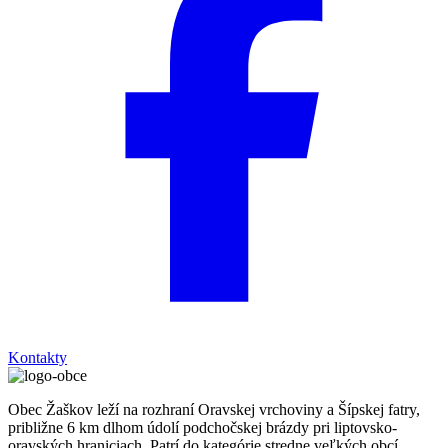
Kontakty
Obec Žaškov leží na rozhraní Oravskej vrchoviny a Šípskej fatry,
približne 6 km dlhom údolí podchočskej brázdy pri liptovsko-
oravských hraniciach. Patrí do kategórie stredne veľkých obcí.