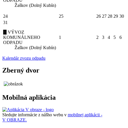
ODPADU
Žaškov (Dolný Kubín)
24
25
26
27
28
29
30
31
VÝVOZ
KOMUNÁLNEHO
1
2
3
4
5
6
ODPADU
Žaškov (Dolný Kubín)
Kalendár zvozu odpadu
Zberný dvor
Mobilná aplikácia
Sledujte informácie z nášho webu v
mobilnej aplikácii -
V OBRAZE.