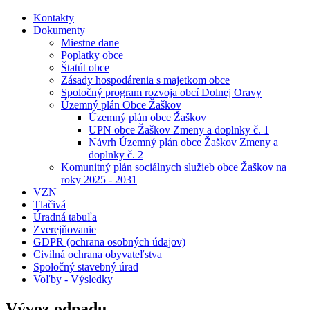
Kontakty
Dokumenty
Miestne dane
Poplatky obce
Štatút obce
Zásady hospodárenia s majetkom obce
Spoločný program rozvoja obcí Dolnej Oravy
Územný plán Obce Žaškov
Územný plán obce Žaškov
UPN obce Žaškov Zmeny a doplnky č. 1
Návrh Územný plán obce Žaškov Zmeny a
doplnky č. 2
Komunitný plán sociálnych služieb obce Žaškov na
roky 2025 - 2031
VZN
Tlačivá
Úradná tabuľa
Zverejňovanie
GDPR (ochrana osobných údajov)
Civilná ochrana obyvateľstva
Spoločný stavebný úrad
Voľby - Výsledky
Vývoz odpadu