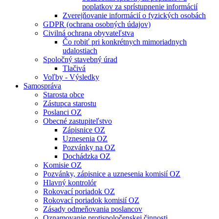
poplatkov za sprístupnenie informácií
Zverejňovanie informácií o fyzických osobách
GDPR (ochrana osobných údajov)
Civilná ochrana obyvateľstva
Čo robiť pri konkrétnych mimoriadnych
udalostiach
Spoločný stavebný úrad
Tlačivá
Voľby - Výsledky
Samospráva
Starosta obce
Zástupca starostu
Poslanci OZ
Obecné zastupiteľstvo
Zápisnice OZ
Uznesenia OZ
Pozvánky na OZ
Dochádzka OZ
Komisie OZ
Pozvánky, zápisnice a uznesenia komisií OZ
Hlavný kontrolór
Rokovací poriadok OZ
Rokovací poriadok komisií OZ
Zásady odmeňovania poslancov
Oznamovanie protispoločenskej činnosti