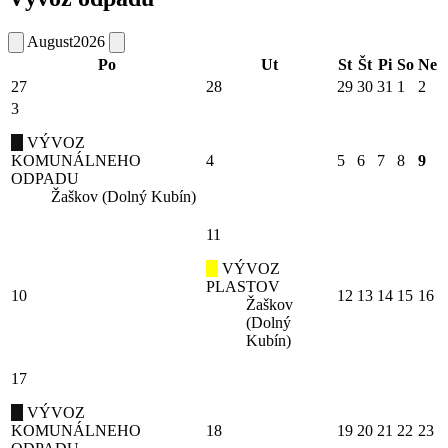
August
2026
Po
Ut
St
Št
Pi
So
Ne
27
28
29
30
31
1
2
3
VÝVOZ
KOMUNÁLNEHO
4
5
6
7
8
9
ODPADU
Žaškov (Dolný Kubín)
11
VÝVOZ
PLASTOV
10
12
13
14
15
16
Žaškov
(Dolný
Kubín)
17
VÝVOZ
KOMUNÁLNEHO
18
19
20
21
22
23