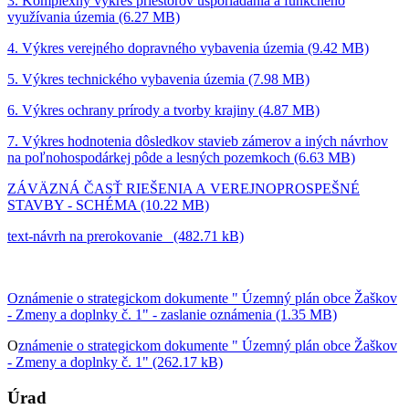
3. Komplexný výkres priestorov usporiadania a funkčného
využívania územia (6.27 MB)
4. Výkres verejného dopravného vybavenia územia (9.42 MB)
5. Výkres technického vybavenia územia (7.98 MB)
6. Výkres ochrany prírody a tvorby krajiny (4.87 MB)
7. Výkres hodnotenia dôsledkov stavieb zámerov a iných návrhov
na poľnohospodárkej pôde a lesných pozemkoch (6.63 MB)
ZÁVÄZNÁ ČASŤ RIEŠENIA A VEREJNOPROSPEŠNÉ
STAVBY - SCHÉMA (10.22 MB)
text-návrh na prerokovanie_ (482.71 kB)
Oznámenie o strategickom dokumente " Územný plán obce Žaškov
- Zmeny a doplnky č. 1" - zaslanie oznámenia (1.35 MB)
O
známenie o strategickom dokumente " Územný plán obce Žaškov
- Zmeny a doplnky č. 1" (262.17 kB)
Úrad