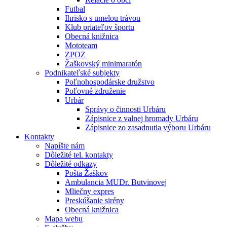
Futbal
Ihrisko s umelou trávou
Klub priateľov športu
Obecná knižnica
Mototeam
ZPOZ
Žaškovský minimaratón
Podnikateľské subjekty
Poľnohospodárske družstvo
Poľovné združenie
Urbár
Správy o činnosti Urbáru
Zápisnice z valnej hromady Urbáru
Zápisnice zo zasadnutia výboru Urbáru
Kontakty
Napíšte nám
Dôležité tel. kontakty
Dôležité odkazy
Pošta Žaškov
Ambulancia MUDr. Butvinovej
Mliečny expres
Preskúšanie sirény
Obecná knižnica
Mapa webu