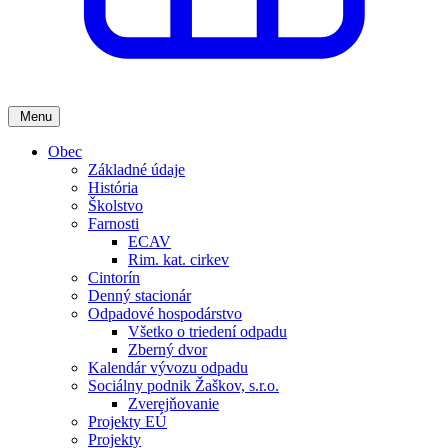
Menu
Obec
Základné údaje
História
Školstvo
Farnosti
ECAV
Rim. kat. cirkev
Cintorín
Denný stacionár
Odpadové hospodárstvo
Všetko o triedení odpadu
Zberný dvor
Kalendár vývozu odpadu
Sociálny podnik Žaškov, s.r.o.
Zverejňovanie
Projekty EÚ
Projekty