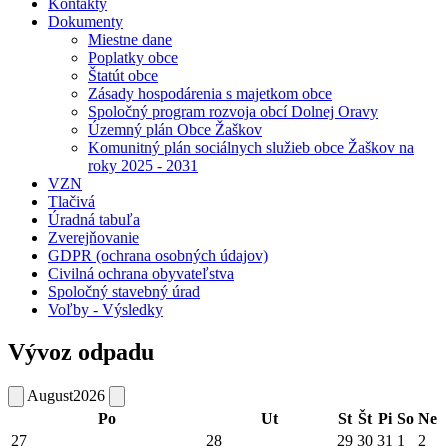
Kontakty
Dokumenty
Miestne dane
Poplatky obce
Štatút obce
Zásady hospodárenia s majetkom obce
Spoločný program rozvoja obcí Dolnej Oravy
Územný plán Obce Žaškov
Komunitný plán sociálnych služieb obce Žaškov na
roky 2025 - 2031
VZN
Tlačivá
Úradná tabuľa
Zverejňovanie
GDPR (ochrana osobných údajov)
Civilná ochrana obyvateľstva
Spoločný stavebný úrad
Voľby - Výsledky
Vývoz odpadu
August
2026
Po
Ut
St
Št
Pi
So
Ne
27
28
29
30
31
1
2