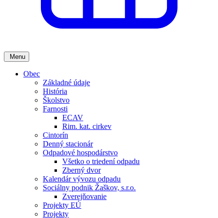
Menu
Obec
Základné údaje
História
Školstvo
Farnosti
ECAV
Rim. kat. cirkev
Cintorín
Denný stacionár
Odpadové hospodárstvo
Všetko o triedení odpadu
Zberný dvor
Kalendár vývozu odpadu
Sociálny podnik Žaškov, s.r.o.
Zverejňovanie
Projekty EÚ
Projekty