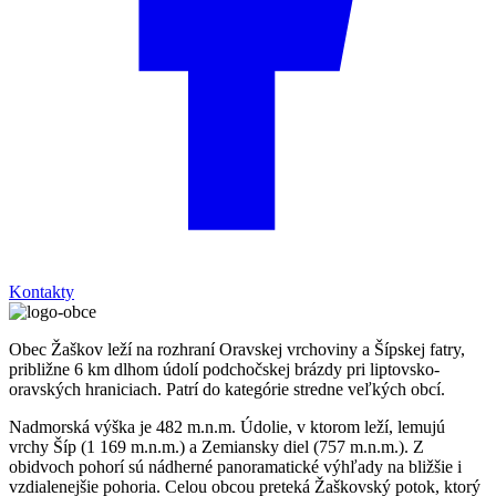
Kontakty
Obec Žaškov leží na rozhraní Oravskej vrchoviny a Šípskej fatry,
približne 6 km dlhom údolí podchočskej brázdy pri liptovsko-
oravských hraniciach. Patrí do kategórie stredne veľkých obcí.
Nadmorská výška je 482 m.n.m. Údolie, v ktorom leží, lemujú
vrchy Šíp (1 169 m.n.m.) a Zemiansky diel (757 m.n.m.). Z
obidvoch pohorí sú nádherné panoramatické výhľady na bližšie i
vzdialenejšie pohoria. Celou obcou preteká Žaškovský potok, ktorý