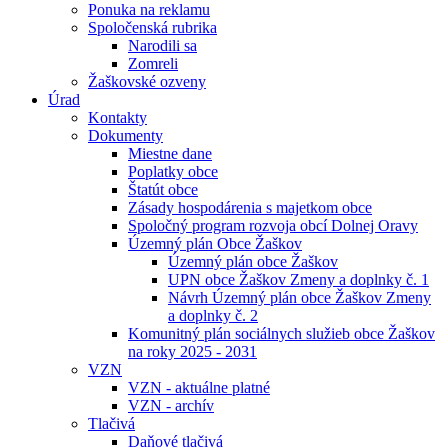
Ponuka na reklamu
Spoločenská rubrika
Narodili sa
Zomreli
Žaškovské ozveny
Úrad
Kontakty
Dokumenty
Miestne dane
Poplatky obce
Štatút obce
Zásady hospodárenia s majetkom obce
Spoločný program rozvoja obcí Dolnej Oravy
Územný plán Obce Žaškov
Územný plán obce Žaškov
UPN obce Žaškov Zmeny a doplnky č. 1
Návrh Územný plán obce Žaškov Zmeny
a doplnky č. 2
Komunitný plán sociálnych služieb obce Žaškov
na roky 2025 - 2031
VZN
VZN - aktuálne platné
VZN - archív
Tlačivá
Daňové tlačivá