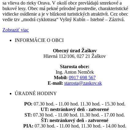
sa vlieva do rieky Orava. V okolí obce prevládajú smrekové a
bukové lesy. Obec má pekné prírodné prostredie, charakteristické
vidiecke osídlenie a je v blízkosti turistických atraktivít. Cez obec
vedie tzv „modrá cyklotrasa“ Vyšný Kubín – Istebné – Zázrivá.
Zobraziť viac
INFORMÁCIE O OBCI
Obecný úrad Žaškov
Hlavná 112/106, 027 21 Žaškov
Starosta obce:
Ing. Anton Nemček
Mobil:
0917 698 567
E-mail:
starosta@zaskov.sk
ÚRADNÉ HODINY
PO:
07.30 hod. - 11.00 hod. 11.30 hod. - 15.30 hod.
UT:
nestránkový deň - zatvorené
ST:
07.30 hod. - 11.00 hod. 11.30 hod. - 17.00 hod.
ŠT:
nestránkový deň - zatvorené
PIA:
07.30 hod. - 11.00 hod, 11.30 hod. - 14.00 hod.