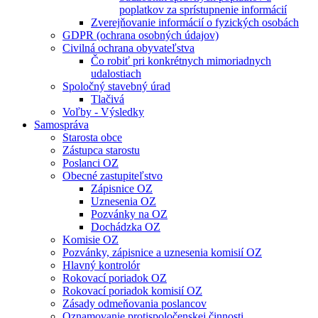
poplatkov za sprístupnenie informácií
Zverejňovanie informácií o fyzických osobách
GDPR (ochrana osobných údajov)
Civilná ochrana obyvateľstva
Čo robiť pri konkrétnych mimoriadnych
udalostiach
Spoločný stavebný úrad
Tlačivá
Voľby - Výsledky
Samospráva
Starosta obce
Zástupca starostu
Poslanci OZ
Obecné zastupiteľstvo
Zápisnice OZ
Uznesenia OZ
Pozvánky na OZ
Dochádzka OZ
Komisie OZ
Pozvánky, zápisnice a uznesenia komisií OZ
Hlavný kontrolór
Rokovací poriadok OZ
Rokovací poriadok komisií OZ
Zásady odmeňovania poslancov
Oznamovanie protispoločenskej činnosti