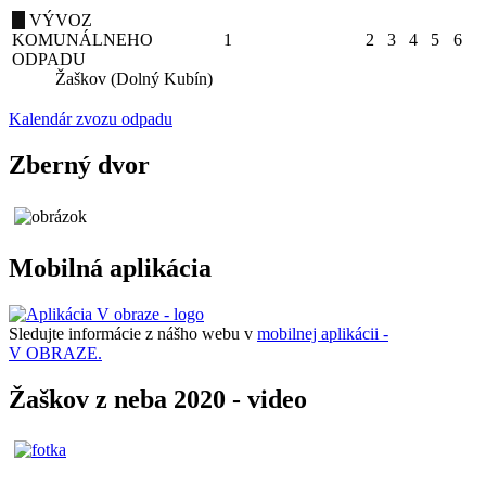
VÝVOZ
KOMUNÁLNEHO
1
2
3
4
5
6
ODPADU
Žaškov (Dolný Kubín)
Kalendár zvozu odpadu
Zberný dvor
Mobilná aplikácia
Sledujte informácie z nášho webu v
mobilnej aplikácii -
V OBRAZE.
Žaškov z neba 2020 - video