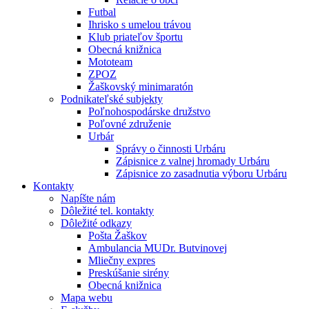
Futbal
Ihrisko s umelou trávou
Klub priateľov športu
Obecná knižnica
Mototeam
ZPOZ
Žaškovský minimaratón
Podnikateľské subjekty
Poľnohospodárske družstvo
Poľovné združenie
Urbár
Správy o činnosti Urbáru
Zápisnice z valnej hromady Urbáru
Zápisnice zo zasadnutia výboru Urbáru
Kontakty
Napíšte nám
Dôležité tel. kontakty
Dôležité odkazy
Pošta Žaškov
Ambulancia MUDr. Butvinovej
Mliečny expres
Preskúšanie sirény
Obecná knižnica
Mapa webu