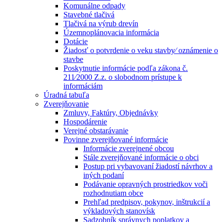
Komunálne odpady
Stavebné tlačivá
Tlačivá na výrub drevín
Územnoplánovacia informácia
Dotácie
Žiadosť o potvrdenie o veku stavby⁄ oznámenie o
stavbe
Poskytnutie informácie podľa zákona č.
211⁄2000 Z.z. o slobodnom prístupe k
informáciám
Úradná tabuľa
Zverejňovanie
Zmluvy, Faktúry, Objednávky
Hospodárenie
Verejné obstarávanie
Povinne zverejňované informácie
Informácie zverejnené obcou
Stále zverejňované informácie o obci
Postup pri vybavovaní žiadostí návrhov a
iných podaní
Podávanie opravných prostriedkov voči
rozhodnutiam obce
Prehľad predpisov, pokynov, inštrukcií a
výkladových stanovísk
Sadzobník správnych poplatkov a