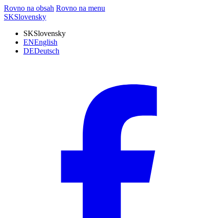
Rovno na obsah
Rovno na menu
SK
Slovensky
SK
Slovensky
EN
English
DE
Deutsch