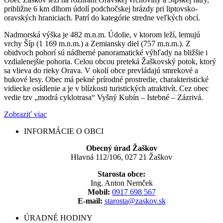
približne 6 km dlhom údolí podchočskej brázdy pri liptovsko-
oravských hraniciach. Patrí do kategórie stredne veľkých obcí.
Nadmorská výška je 482 m.n.m. Údolie, v ktorom leží, lemujú
vrchy Šíp (1 169 m.n.m.) a Zemiansky diel (757 m.n.m.). Z
obidvoch pohorí sú nádherné panoramatické výhľady na bližšie i
vzdialenejšie pohoria. Celou obcou preteká Žaškovský potok, ktorý
sa vlieva do rieky Orava. V okolí obce prevládajú smrekové a
bukové lesy. Obec má pekné prírodné prostredie, charakteristické
vidiecke osídlenie a je v blízkosti turistických atraktivít. Cez obec
vedie tzv „modrá cyklotrasa“ Vyšný Kubín – Istebné – Zázrivá.
Zobraziť viac
INFORMÁCIE O OBCI
Obecný úrad Žaškov
Hlavná 112/106, 027 21 Žaškov
Starosta obce:
Ing. Anton Nemček
Mobil:
0917 698 567
E-mail:
starosta@zaskov.sk
ÚRADNÉ HODINY