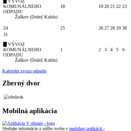
VÝVOZ
KOMUNÁLNEHO
18
19
20
21
22
23
ODPADU
Žaškov (Dolný Kubín)
24
25
26
27
28
29
30
31
VÝVOZ
KOMUNÁLNEHO
1
2
3
4
5
6
ODPADU
Žaškov (Dolný Kubín)
Kalendár zvozu odpadu
Zberný dvor
Mobilná aplikácia
Sledujte informácie z nášho webu v
mobilnej aplikácii -