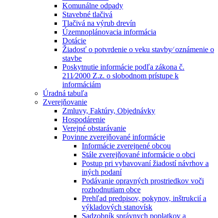
Komunálne odpady
Stavebné tlačivá
Tlačivá na výrub drevín
Územnoplánovacia informácia
Dotácie
Žiadosť o potvrdenie o veku stavby⁄ oznámenie o
stavbe
Poskytnutie informácie podľa zákona č.
211⁄2000 Z.z. o slobodnom prístupe k
informáciám
Úradná tabuľa
Zverejňovanie
Zmluvy, Faktúry, Objednávky
Hospodárenie
Verejné obstarávanie
Povinne zverejňované informácie
Informácie zverejnené obcou
Stále zverejňované informácie o obci
Postup pri vybavovaní žiadostí návrhov a
iných podaní
Podávanie opravných prostriedkov voči
rozhodnutiam obce
Prehľad predpisov, pokynov, inštrukcií a
výkladových stanovísk
Sadzobník správnych poplatkov a