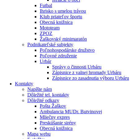
Futbal
Ihrisko s umelou trávou
Klub priateľov športu
Obecná knižnica
Mototeam
ZPOZ
Žaškovský minimaratón
Podnikateľské subjekty
Poľnohospodárske družstvo
Poľovné združenie
Urbár
Správy o činnosti Urbáru
Zápisnice z valnej hromady Urbáru
Zápisnice zo zasadnutia výboru Urbáru
Kontakty
Napíšte nám
Dôležité tel. kontakty
Dôležité odkazy
Pošta Žaškov
Ambulancia MUDr. Butvinovej
Mliečny expres
Preskúšanie sirény
Obecná knižnica
Mapa webu