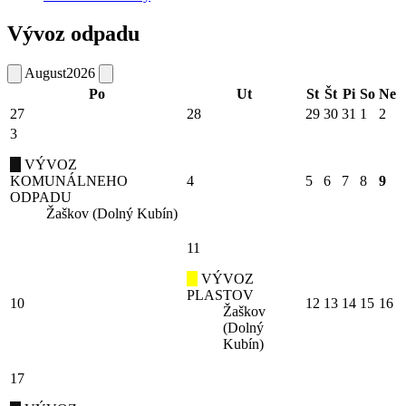
Vývoz odpadu
August
2026
Po
Ut
St
Št
Pi
So
Ne
27
28
29
30
31
1
2
3
VÝVOZ
KOMUNÁLNEHO
4
5
6
7
8
9
ODPADU
Žaškov (Dolný Kubín)
11
VÝVOZ
PLASTOV
10
12
13
14
15
16
Žaškov
(Dolný
Kubín)
17