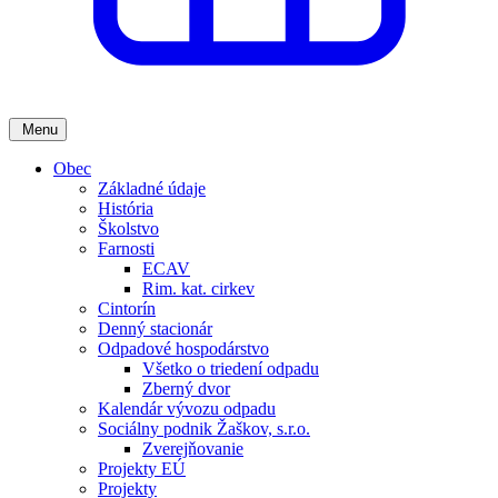
Menu
Obec
Základné údaje
História
Školstvo
Farnosti
ECAV
Rim. kat. cirkev
Cintorín
Denný stacionár
Odpadové hospodárstvo
Všetko o triedení odpadu
Zberný dvor
Kalendár vývozu odpadu
Sociálny podnik Žaškov, s.r.o.
Zverejňovanie
Projekty EÚ
Projekty