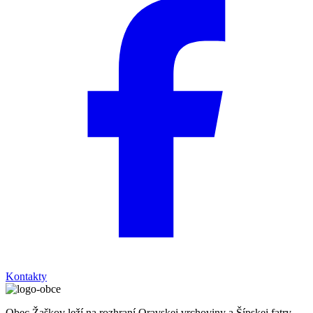
Kontakty
Obec Žaškov leží na rozhraní Oravskej vrchoviny a Šípskej fatry,