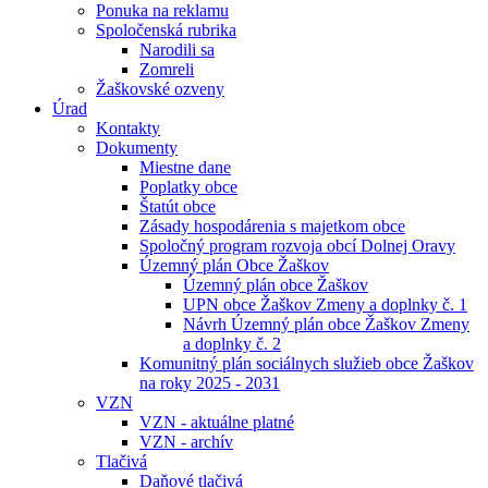
Ponuka na reklamu
Spoločenská rubrika
Narodili sa
Zomreli
Žaškovské ozveny
Úrad
Kontakty
Dokumenty
Miestne dane
Poplatky obce
Štatút obce
Zásady hospodárenia s majetkom obce
Spoločný program rozvoja obcí Dolnej Oravy
Územný plán Obce Žaškov
Územný plán obce Žaškov
UPN obce Žaškov Zmeny a doplnky č. 1
Návrh Územný plán obce Žaškov Zmeny
a doplnky č. 2
Komunitný plán sociálnych služieb obce Žaškov
na roky 2025 - 2031
VZN
VZN - aktuálne platné
VZN - archív
Tlačivá
Daňové tlačivá