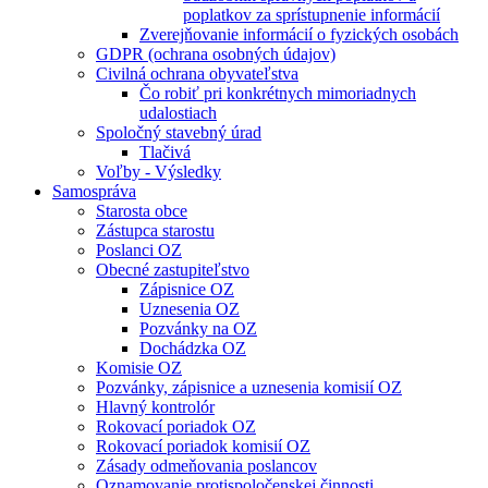
poplatkov za sprístupnenie informácií
Zverejňovanie informácií o fyzických osobách
GDPR (ochrana osobných údajov)
Civilná ochrana obyvateľstva
Čo robiť pri konkrétnych mimoriadnych
udalostiach
Spoločný stavebný úrad
Tlačivá
Voľby - Výsledky
Samospráva
Starosta obce
Zástupca starostu
Poslanci OZ
Obecné zastupiteľstvo
Zápisnice OZ
Uznesenia OZ
Pozvánky na OZ
Dochádzka OZ
Komisie OZ
Pozvánky, zápisnice a uznesenia komisií OZ
Hlavný kontrolór
Rokovací poriadok OZ
Rokovací poriadok komisií OZ
Zásady odmeňovania poslancov
Oznamovanie protispoločenskej činnosti