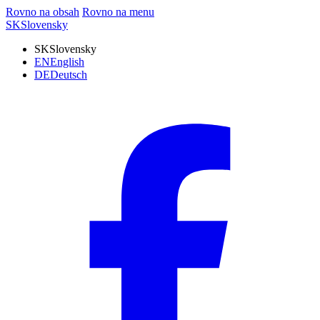
Rovno na obsah
Rovno na menu
SK
Slovensky
SK
Slovensky
EN
English
DE
Deutsch