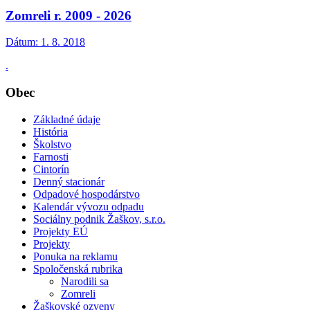
Zomreli r. 2009 - 2026
Dátum:
1. 8. 2018
.
Obec
Základné údaje
História
Školstvo
Farnosti
Cintorín
Denný stacionár
Odpadové hospodárstvo
Kalendár vývozu odpadu
Sociálny podnik Žaškov, s.r.o.
Projekty EÚ
Projekty
Ponuka na reklamu
Spoločenská rubrika
Narodili sa
Zomreli
Žaškovské ozveny