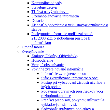
Komunálne odpady
Stavebné tlačivá
Tlačivá na výrub drevín
Územnoplánovacia informácia
Dotácie
Žiadosť o potvrdenie o veku stavby⁄ oznámenie o
stavbe
Poskytnutie informácie podľa zákona č.
211⁄2000 Z.z. o slobodnom prístupe k
informáciám
Úradná tabuľa
Zverejňovanie
Zmluvy, Faktúry, Objednávky
Hospodárenie
Verejné obstarávanie
Povinne zverejňované informácie
Informácie zverejnené obcou
Stále zverejňované informácie o obci
Postup pri vybavovaní žiadostí návrhov a
iných podaní
Podávanie opravných prostriedkov voči
rozhodnutiam obce
Prehľad predpisov, pokynov, inštrukcií a
výkladových stanovísk
Sadzobník správnych poplatkov a