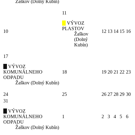
Žaškov (Dolný Kubín)
11
VÝVOZ
PLASTOV
10
12
13
14
15
16
Žaškov
(Dolný
Kubín)
17
VÝVOZ
KOMUNÁLNEHO
18
19
20
21
22
23
ODPADU
Žaškov (Dolný Kubín)
24
25
26
27
28
29
30
31
VÝVOZ
KOMUNÁLNEHO
1
2
3
4
5
6
ODPADU
Žaškov (Dolný Kubín)