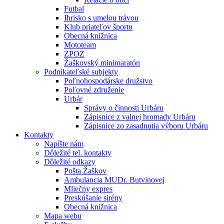
Futbal
Ihrisko s umelou trávou
Klub priateľov športu
Obecná knižnica
Mototeam
ZPOZ
Žaškovský minimaratón
Podnikateľské subjekty
Poľnohospodárske družstvo
Poľovné združenie
Urbár
Správy o činnosti Urbáru
Zápisnice z valnej hromady Urbáru
Zápisnice zo zasadnutia výboru Urbáru
Kontakty
Napíšte nám
Dôležité tel. kontakty
Dôležité odkazy
Pošta Žaškov
Ambulancia MUDr. Butvinovej
Mliečny expres
Preskúšanie sirény
Obecná knižnica
Mapa webu