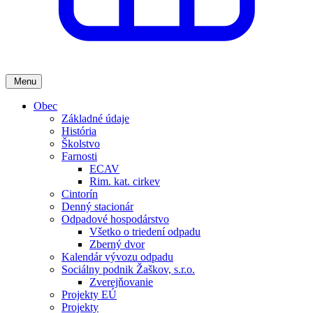
Menu
Obec
Základné údaje
História
Školstvo
Farnosti
ECAV
Rim. kat. cirkev
Cintorín
Denný stacionár
Odpadové hospodárstvo
Všetko o triedení odpadu
Zberný dvor
Kalendár vývozu odpadu
Sociálny podnik Žaškov, s.r.o.
Zverejňovanie
Projekty EÚ
Projekty