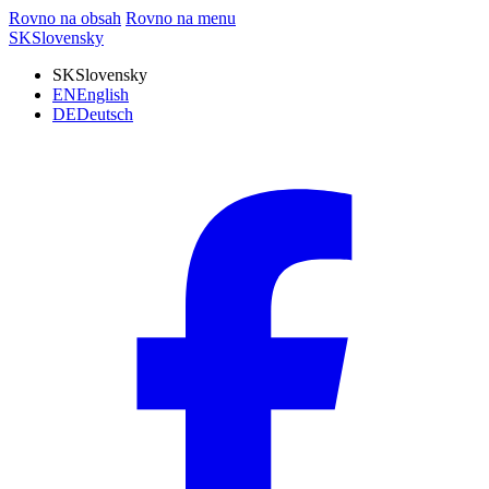
Rovno na obsah
Rovno na menu
SK
Slovensky
SK
Slovensky
EN
English
DE
Deutsch