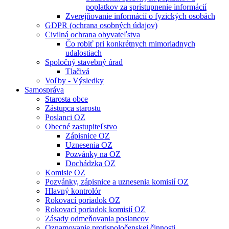
poplatkov za sprístupnenie informácií
Zverejňovanie informácií o fyzických osobách
GDPR (ochrana osobných údajov)
Civilná ochrana obyvateľstva
Čo robiť pri konkrétnych mimoriadnych
udalostiach
Spoločný stavebný úrad
Tlačivá
Voľby - Výsledky
Samospráva
Starosta obce
Zástupca starostu
Poslanci OZ
Obecné zastupiteľstvo
Zápisnice OZ
Uznesenia OZ
Pozvánky na OZ
Dochádzka OZ
Komisie OZ
Pozvánky, zápisnice a uznesenia komisií OZ
Hlavný kontrolór
Rokovací poriadok OZ
Rokovací poriadok komisií OZ
Zásady odmeňovania poslancov
Oznamovanie protispoločenskej činnosti