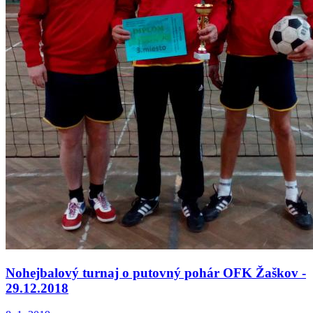
Nohejbalový turnaj o putovný pohár OFK Žaškov -
29.12.2018