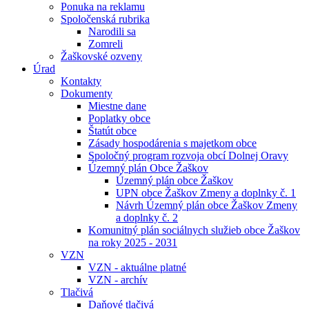
Ponuka na reklamu
Spoločenská rubrika
Narodili sa
Zomreli
Žaškovské ozveny
Úrad
Kontakty
Dokumenty
Miestne dane
Poplatky obce
Štatút obce
Zásady hospodárenia s majetkom obce
Spoločný program rozvoja obcí Dolnej Oravy
Územný plán Obce Žaškov
Územný plán obce Žaškov
UPN obce Žaškov Zmeny a doplnky č. 1
Návrh Územný plán obce Žaškov Zmeny
a doplnky č. 2
Komunitný plán sociálnych služieb obce Žaškov
na roky 2025 - 2031
VZN
VZN - aktuálne platné
VZN - archív
Tlačivá
Daňové tlačivá