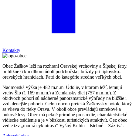
Kontakty
Obec Žaškov leží na rozhraní Oravskej vrchoviny a Šípskej fatry,
približne 6 km dlhom údolí podchočskej brázdy pri liptovsko-
oravských hraniciach. Patrí do kategórie stredne veľkých obcí.
Nadmorská výška je 482 m.n.m. Údolie, v ktorom leží, lemujú
vrchy Šíp (1 169 m.n.m.) a Zemiansky diel (757 m.n.m.). Z
obidvoch pohorí sú nádherné panoramatické výhľady na bližšie i
vzdialenejšie pohoria. Celou obcou preteká Žaškovský potok, ktorý
sa vlieva do rieky Orava. V okolí obce prevládajú smrekové a
bukové lesy. Obec má pekné prírodné prostredie, charakteristické
vidiecke osídlenie a je v blízkosti turistických atraktivít. Cez obec
vedie tzv „modrá cyklotrasa“ Vyšný Kubín – Istebné – Zázrivá.
Zobraziť viac