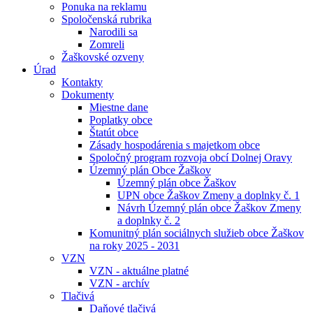
Ponuka na reklamu
Spoločenská rubrika
Narodili sa
Zomreli
Žaškovské ozveny
Úrad
Kontakty
Dokumenty
Miestne dane
Poplatky obce
Štatút obce
Zásady hospodárenia s majetkom obce
Spoločný program rozvoja obcí Dolnej Oravy
Územný plán Obce Žaškov
Územný plán obce Žaškov
UPN obce Žaškov Zmeny a doplnky č. 1
Návrh Územný plán obce Žaškov Zmeny
a doplnky č. 2
Komunitný plán sociálnych služieb obce Žaškov
na roky 2025 - 2031
VZN
VZN - aktuálne platné
VZN - archív
Tlačivá
Daňové tlačivá