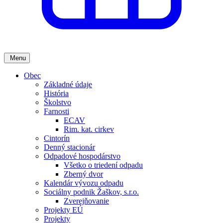
Menu
Obec
Základné údaje
História
Školstvo
Farnosti
ECAV
Rim. kat. cirkev
Cintorín
Denný stacionár
Odpadové hospodárstvo
Všetko o triedení odpadu
Zberný dvor
Kalendár vývozu odpadu
Sociálny podnik Žaškov, s.r.o.
Zverejňovanie
Projekty EÚ
Projekty