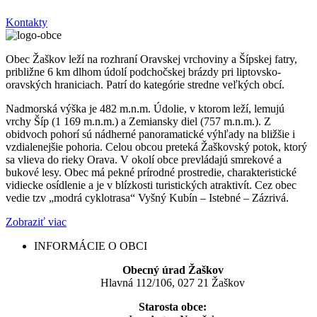
Kontakty
Obec Žaškov leží na rozhraní Oravskej vrchoviny a Šípskej fatry,
približne 6 km dlhom údolí podchočskej brázdy pri liptovsko-
oravských hraniciach. Patrí do kategórie stredne veľkých obcí.
Nadmorská výška je 482 m.n.m. Údolie, v ktorom leží, lemujú
vrchy Šíp (1 169 m.n.m.) a Zemiansky diel (757 m.n.m.). Z
obidvoch pohorí sú nádherné panoramatické výhľady na bližšie i
vzdialenejšie pohoria. Celou obcou preteká Žaškovský potok, ktorý
sa vlieva do rieky Orava. V okolí obce prevládajú smrekové a
bukové lesy. Obec má pekné prírodné prostredie, charakteristické
vidiecke osídlenie a je v blízkosti turistických atraktivít. Cez obec
vedie tzv „modrá cyklotrasa“ Vyšný Kubín – Istebné – Zázrivá.
Zobraziť viac
INFORMÁCIE O OBCI
Obecný úrad Žaškov
Hlavná 112/106, 027 21 Žaškov
Starosta obce: