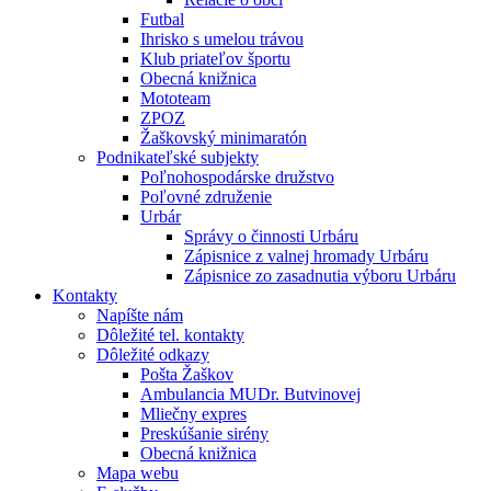
Futbal
Ihrisko s umelou trávou
Klub priateľov športu
Obecná knižnica
Mototeam
ZPOZ
Žaškovský minimaratón
Podnikateľské subjekty
Poľnohospodárske družstvo
Poľovné združenie
Urbár
Správy o činnosti Urbáru
Zápisnice z valnej hromady Urbáru
Zápisnice zo zasadnutia výboru Urbáru
Kontakty
Napíšte nám
Dôležité tel. kontakty
Dôležité odkazy
Pošta Žaškov
Ambulancia MUDr. Butvinovej
Mliečny expres
Preskúšanie sirény
Obecná knižnica
Mapa webu