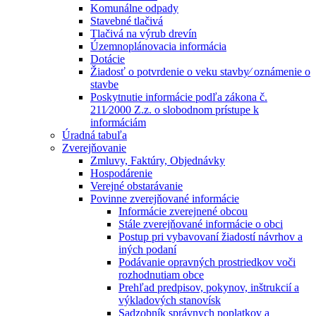
Komunálne odpady
Stavebné tlačivá
Tlačivá na výrub drevín
Územnoplánovacia informácia
Dotácie
Žiadosť o potvrdenie o veku stavby⁄ oznámenie o
stavbe
Poskytnutie informácie podľa zákona č.
211⁄2000 Z.z. o slobodnom prístupe k
informáciám
Úradná tabuľa
Zverejňovanie
Zmluvy, Faktúry, Objednávky
Hospodárenie
Verejné obstarávanie
Povinne zverejňované informácie
Informácie zverejnené obcou
Stále zverejňované informácie o obci
Postup pri vybavovaní žiadostí návrhov a
iných podaní
Podávanie opravných prostriedkov voči
rozhodnutiam obce
Prehľad predpisov, pokynov, inštrukcií a
výkladových stanovísk
Sadzobník správnych poplatkov a