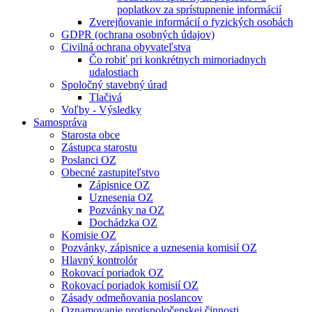
poplatkov za sprístupnenie informácií
Zverejňovanie informácií o fyzických osobách
GDPR (ochrana osobných údajov)
Civilná ochrana obyvateľstva
Čo robiť pri konkrétnych mimoriadnych
udalostiach
Spoločný stavebný úrad
Tlačivá
Voľby - Výsledky
Samospráva
Starosta obce
Zástupca starostu
Poslanci OZ
Obecné zastupiteľstvo
Zápisnice OZ
Uznesenia OZ
Pozvánky na OZ
Dochádzka OZ
Komisie OZ
Pozvánky, zápisnice a uznesenia komisií OZ
Hlavný kontrolór
Rokovací poriadok OZ
Rokovací poriadok komisií OZ
Zásady odmeňovania poslancov
Oznamovanie protispoločenskej činnosti