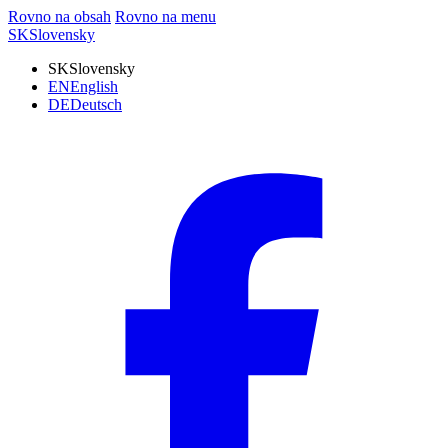
Rovno na obsah
Rovno na menu
SK
Slovensky
SK
Slovensky
EN
English
DE
Deutsch