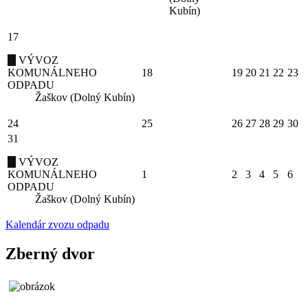
Kubín)
17
VÝVOZ
KOMUNÁLNEHO
18
19
20
21
22
23
ODPADU
Žaškov (Dolný Kubín)
24
25
26
27
28
29
30
31
VÝVOZ
KOMUNÁLNEHO
1
2
3
4
5
6
ODPADU
Žaškov (Dolný Kubín)
Kalendár zvozu odpadu
Zberný dvor