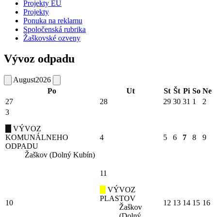
Projekty EÚ
Projekty
Ponuka na reklamu
Spoločenská rubrika
Žaškovské ozveny
Vývoz odpadu
August
2026
Po
Ut
St
Št
Pi
So
Ne
27
28
29
30
31
1
2
3
VÝVOZ
KOMUNÁLNEHO
4
5
6
7
8
9
ODPADU
Žaškov (Dolný Kubín)
11
VÝVOZ
PLASTOV
10
12
13
14
15
16
Žaškov
(Dolný