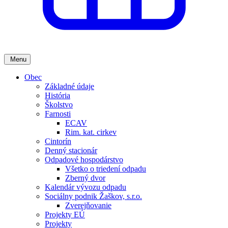
Menu
Obec
Základné údaje
História
Školstvo
Farnosti
ECAV
Rim. kat. cirkev
Cintorín
Denný stacionár
Odpadové hospodárstvo
Všetko o triedení odpadu
Zberný dvor
Kalendár vývozu odpadu
Sociálny podnik Žaškov, s.r.o.
Zverejňovanie
Projekty EÚ
Projekty