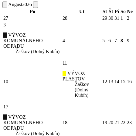
August
2026
Po
Ut
St
Št
Pi
So
Ne
27
28
29
30
31
1
2
3
VÝVOZ
KOMUNÁLNEHO
4
5
6
7
8
9
ODPADU
Žaškov (Dolný Kubín)
11
VÝVOZ
PLASTOV
10
12
13
14
15
16
Žaškov
(Dolný
Kubín)
17
VÝVOZ
KOMUNÁLNEHO
18
19
20
21
22
23
ODPADU
Žaškov (Dolný Kubín)