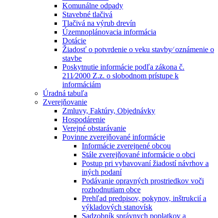
Komunálne odpady
Stavebné tlačivá
Tlačivá na výrub drevín
Územnoplánovacia informácia
Dotácie
Žiadosť o potvrdenie o veku stavby⁄ oznámenie o
stavbe
Poskytnutie informácie podľa zákona č.
211⁄2000 Z.z. o slobodnom prístupe k
informáciám
Úradná tabuľa
Zverejňovanie
Zmluvy, Faktúry, Objednávky
Hospodárenie
Verejné obstarávanie
Povinne zverejňované informácie
Informácie zverejnené obcou
Stále zverejňované informácie o obci
Postup pri vybavovaní žiadostí návrhov a
iných podaní
Podávanie opravných prostriedkov voči
rozhodnutiam obce
Prehľad predpisov, pokynov, inštrukcií a
výkladových stanovísk
Sadzobník správnych poplatkov a