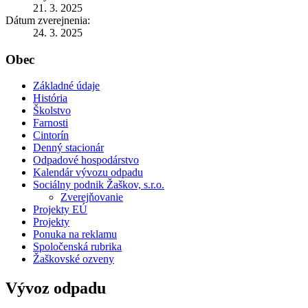
21. 3. 2025
Dátum zverejnenia:
24. 3. 2025
Obec
Základné údaje
História
Školstvo
Farnosti
Cintorín
Denný stacionár
Odpadové hospodárstvo
Kalendár vývozu odpadu
Sociálny podnik Žaškov, s.r.o.
Zverejňovanie
Projekty EÚ
Projekty
Ponuka na reklamu
Spoločenská rubrika
Žaškovské ozveny
Vývoz odpadu