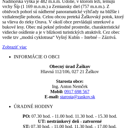
Nadmorská výška je 482 m.n.m. Údolie, v ktorom leží, lemujú
vrchy Šíp (1 169 m.n.m.) a Zemiansky diel (757 m.n.m.). Z
obidvoch pohorí sú nádherné panoramatické výhľady na bližšie i
vzdialenejšie pohoria. Celou obcou preteká Žaškovský potok, ktorý
sa vlieva do rieky Orava. V okolí obce prevládajú smrekové a
bukové lesy. Obec má pekné prírodné prostredie, charakteristické
vidiecke osídlenie a je v blízkosti turistických atraktivít. Cez obec
vedie tzv „modrá cyklotrasa“ Vyšný Kubín – Istebné – Zázrivá.
Zobraziť viac
INFORMÁCIE O OBCI
Obecný úrad Žaškov
Hlavná 112/106, 027 21 Žaškov
Starosta obce:
Ing. Anton Nemček
Mobil:
0917 698 567
E-mail:
starosta@zaskov.sk
ÚRADNÉ HODINY
PO:
07.30 hod. - 11.00 hod. 11.30 hod. - 15.30 hod.
UT:
nestránkový deň - zatvorené
ST:
07.30 hod. - 11.00 hod. 11.30 hod. - 17.00 hod.