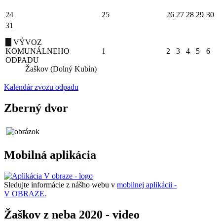
24
25
26
27
28
29
30
31
VÝVOZ
KOMUNÁLNEHO
1
2
3
4
5
6
ODPADU
Žaškov (Dolný Kubín)
Kalendár zvozu odpadu
Zberný dvor
Mobilná aplikácia
Sledujte informácie z nášho webu v
mobilnej aplikácii -
V OBRAZE.
Žaškov z neba 2020 - video