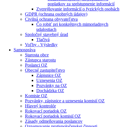
poplatkov za sprístupnenie informácií
Zverejňovanie informácií o fyzických osobách
GDPR (ochrana osobných údajov)
Civilná ochrana obyvateľstva
Čo robiť pri konkrétnych mimoriadnych
udalostiach
Spoločný stavebný úrad
Tlačivá
Voľby - Výsledky
Samospráva
Starosta obce
Zástupca starostu
Poslanci OZ
Obecné zastupiteľstvo
Zápisnice OZ
Uznesenia OZ
Pozvánky na OZ
Dochádzka OZ
Komisie OZ
Pozvánky, zápisnice a uznesenia komisií OZ
Hlavný kontrolór
Rokovací poriadok OZ
Rokovací poriadok komisií OZ
Zásady odmeňovania poslancov
Oznamovanie protispoločenskej činnosti