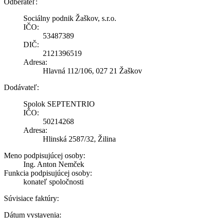
Odberateľ:
Sociálny podnik Žaškov, s.r.o.
IČO:
53487389
DIČ:
2121396519
Adresa:
Hlavná 112/106, 027 21 Žaškov
Dodávateľ:
Spolok SEPTENTRIO
IČO:
50214268
Adresa:
Hlinská 2587/32, Žilina
Meno podpisujúcej osoby:
Ing. Anton Nemček
Funkcia podpisujúcej osoby:
konateľ spoločnosti
Súvisiace faktúry:
Dátum vystavenia: