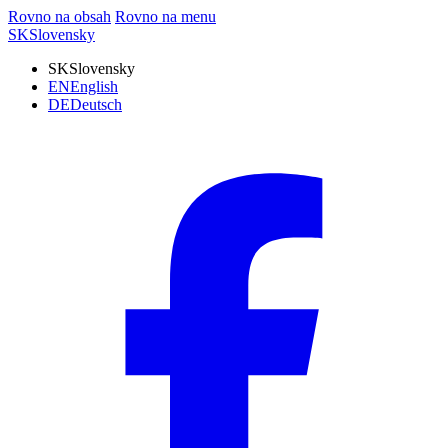
Rovno na obsah
Rovno na menu
SK
Slovensky
SK
Slovensky
EN
English
DE
Deutsch