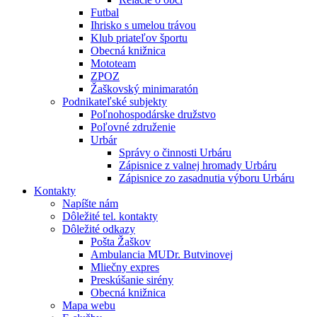
Futbal
Ihrisko s umelou trávou
Klub priateľov športu
Obecná knižnica
Mototeam
ZPOZ
Žaškovský minimaratón
Podnikateľské subjekty
Poľnohospodárske družstvo
Poľovné združenie
Urbár
Správy o činnosti Urbáru
Zápisnice z valnej hromady Urbáru
Zápisnice zo zasadnutia výboru Urbáru
Kontakty
Napíšte nám
Dôležité tel. kontakty
Dôležité odkazy
Pošta Žaškov
Ambulancia MUDr. Butvinovej
Mliečny expres
Preskúšanie sirény
Obecná knižnica
Mapa webu