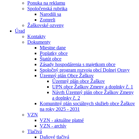
Ponuka na reklamu
Spoločenská rubrika
Narodili sa
Zomreli
Žaškovské ozveny
Úrad
Kontakty
Dokumenty
Miestne dane
Poplatky obce
Štatút obce
Zásady hospodárenia s majetkom obce
Spoločný program rozvoja obcí Dolnej Oravy
Územný plán Obce Žaškov
Územný plán obce Žaškov
UPN obce Žaškov Zmeny a doplnky č. 1
Návrh Územný plán obce Žaškov Zmeny
a doplnky č. 2
Komunitný plán sociálnych služieb obce Žaškov
na roky 2025 - 2031
VZN
VZN - aktuálne platné
VZN - archív
Tlačivá
Daňové tlačivá