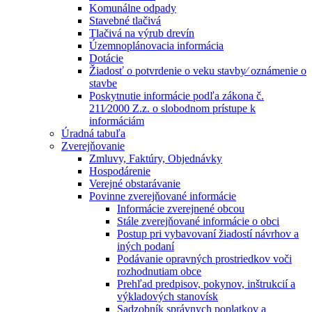
Komunálne odpady
Stavebné tlačivá
Tlačivá na výrub drevín
Územnoplánovacia informácia
Dotácie
Žiadosť o potvrdenie o veku stavby⁄ oznámenie o
stavbe
Poskytnutie informácie podľa zákona č.
211⁄2000 Z.z. o slobodnom prístupe k
informáciám
Úradná tabuľa
Zverejňovanie
Zmluvy, Faktúry, Objednávky
Hospodárenie
Verejné obstarávanie
Povinne zverejňované informácie
Informácie zverejnené obcou
Stále zverejňované informácie o obci
Postup pri vybavovaní žiadostí návrhov a
iných podaní
Podávanie opravných prostriedkov voči
rozhodnutiam obce
Prehľad predpisov, pokynov, inštrukcií a
výkladových stanovísk
Sadzobník správnych poplatkov a