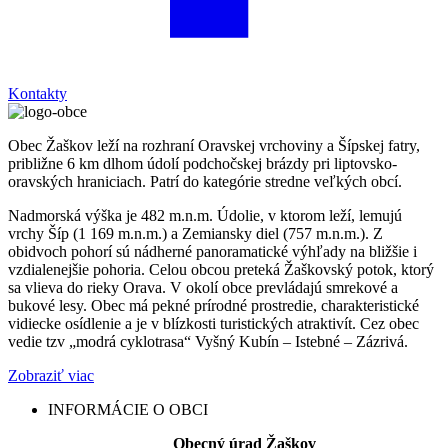
Kontakty
Obec Žaškov leží na rozhraní Oravskej vrchoviny a Šípskej fatry,
približne 6 km dlhom údolí podchočskej brázdy pri liptovsko-
oravských hraniciach. Patrí do kategórie stredne veľkých obcí.
Nadmorská výška je 482 m.n.m. Údolie, v ktorom leží, lemujú
vrchy Šíp (1 169 m.n.m.) a Zemiansky diel (757 m.n.m.). Z
obidvoch pohorí sú nádherné panoramatické výhľady na bližšie i
vzdialenejšie pohoria. Celou obcou preteká Žaškovský potok, ktorý
sa vlieva do rieky Orava. V okolí obce prevládajú smrekové a
bukové lesy. Obec má pekné prírodné prostredie, charakteristické
vidiecke osídlenie a je v blízkosti turistických atraktivít. Cez obec
vedie tzv „modrá cyklotrasa“ Vyšný Kubín – Istebné – Zázrivá.
Zobraziť viac
INFORMÁCIE O OBCI
Obecný úrad Žaškov