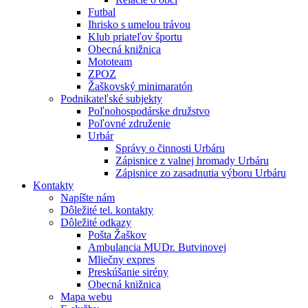
Futbal
Ihrisko s umelou trávou
Klub priateľov športu
Obecná knižnica
Mototeam
ZPOZ
Žaškovský minimaratón
Podnikateľské subjekty
Poľnohospodárske družstvo
Poľovné združenie
Urbár
Správy o činnosti Urbáru
Zápisnice z valnej hromady Urbáru
Zápisnice zo zasadnutia výboru Urbáru
Kontakty
Napíšte nám
Dôležité tel. kontakty
Dôležité odkazy
Pošta Žaškov
Ambulancia MUDr. Butvinovej
Mliečny expres
Preskúšanie sirény
Obecná knižnica
Mapa webu