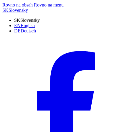
Rovno na obsah
Rovno na menu
SK
Slovensky
SK
Slovensky
EN
English
DE
Deutsch