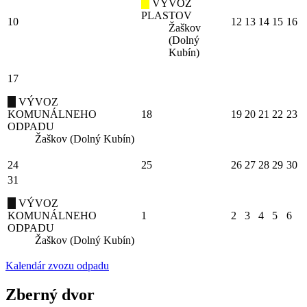
VÝVOZ
PLASTOV
10
12
13
14
15
16
Žaškov
(Dolný
Kubín)
17
VÝVOZ
KOMUNÁLNEHO
18
19
20
21
22
23
ODPADU
Žaškov (Dolný Kubín)
24
25
26
27
28
29
30
31
VÝVOZ
KOMUNÁLNEHO
1
2
3
4
5
6
ODPADU
Žaškov (Dolný Kubín)
Kalendár zvozu odpadu
Zberný dvor