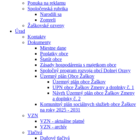
Ponuka na reklamu
Spoločenská rubrika
Narodili sa
Zomreli
Žaškovské ozveny
Úrad
Kontakty
Dokumenty
Miestne dane
Poplatky obce
Štatút obce
Zásady hospodárenia s majetkom obce
Spoločný program rozvoja obcí Dolnej Oravy
Územný plán Obce Žaškov
Územný plán obce Žaškov
UPN obce Žaškov Zmeny a doplnky č. 1
Návrh Územný plán obce Žaškov Zmeny
a doplnky č. 2
Komunitný plán sociálnych služieb obce Žaškov
na roky 2025 - 2031
VZN
VZN - aktuálne platné
VZN - archív
Tlačivá
Daňové tlačivá