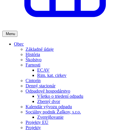
Menu
Obec
Základné údaje
História
Školstvo
Farnosti
ECAV
Rim. kat. cirkev
Cintorín
Denný stacionár
Odpadové hospodárstvo
Všetko o triedení odpadu
Zberný dvor
Kalendár vývozu odpadu
Sociálny podnik Žaškov, s.r.o.
Zverejňovanie
Projekty EÚ
Projekty