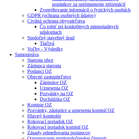
poplatkov za sprístupnenie informácií
Zverejňovanie informácií o fyzických osobách
GDPR (ochrana osobných údajov)
Civilná ochrana obyvateľstva
Čo robiť pri konkrétnych mimoriadnych
udalostiach
Spoločný stavebný úrad
Tlačivá
Voľby - Výsledky
Samospráva
Starosta obce
Zástupca starostu
Poslanci OZ
Obecné zastupiteľstvo
Zápisnice OZ
Uznesenia OZ
Pozvánky na OZ
Dochádzka OZ
Komisie OZ
Pozvánky, zápisnice a uznesenia komisií OZ
Hlavný kontrolór
Rokovací poriadok OZ
Rokovací poriadok komisií OZ
Zásady odmeňovania poslancov
Oznamovanie protispoločenskej činnosti